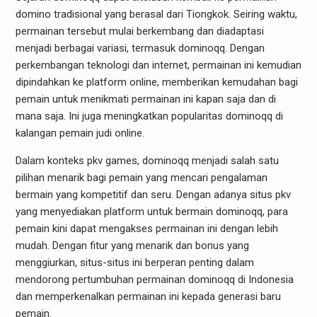
domino tradisional yang berasal dari Tiongkok. Seiring waktu,
permainan tersebut mulai berkembang dan diadaptasi
menjadi berbagai variasi, termasuk dominoqq. Dengan
perkembangan teknologi dan internet, permainan ini kemudian
dipindahkan ke platform online, memberikan kemudahan bagi
pemain untuk menikmati permainan ini kapan saja dan di
mana saja. Ini juga meningkatkan popularitas dominoqq di
kalangan pemain judi online.
Dalam konteks pkv games, dominoqq menjadi salah satu
pilihan menarik bagi pemain yang mencari pengalaman
bermain yang kompetitif dan seru. Dengan adanya situs pkv
yang menyediakan platform untuk bermain dominoqq, para
pemain kini dapat mengakses permainan ini dengan lebih
mudah. Dengan fitur yang menarik dan bonus yang
menggiurkan, situs-situs ini berperan penting dalam
mendorong pertumbuhan permainan dominoqq di Indonesia
dan memperkenalkan permainan ini kepada generasi baru
pemain.