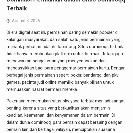
Terbaik
August 3, 2026
Di era digital saat ini, permainan daring semakin populer di
kalangan masyarakat, dan salah satu jenis permainan yang
menarik perhatian adalah dominoqq. Situs dominoqq terbaik
tidak hanya memberikan platform untuk bermain, tetapi juga
menawarkan pengalaman yang menyenangkan dan
mengasyikkan bagi para penggemar permainan kartu. Dengan
berbagai jenis permainan seperti poker, bandarqq, dan pkv
games, pecinta judi online memiliki banyak pilihan untuk
memuaskan hasrat bermain mereka.
Pekerjaan menemukan situs pkv yang terbaik menjadi sangat
penting, karena situs yang berkualitas akan menjamin
keadilan, keamanan, dan kenyamanan dalam bermain. Di
dalam dunia dominoqq, para pemain dapat bersaing dengan
pemain lain dari berbagai wilayah, menciptakan suasana