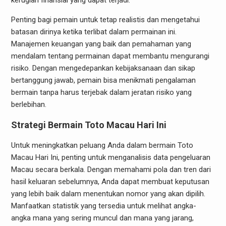
kerugian finansial yang dapat terjadi.
Penting bagi pemain untuk tetap realistis dan mengetahui
batasan dirinya ketika terlibat dalam permainan ini.
Manajemen keuangan yang baik dan pemahaman yang
mendalam tentang permainan dapat membantu mengurangi
risiko. Dengan mengedepankan kebijaksanaan dan sikap
bertanggung jawab, pemain bisa menikmati pengalaman
bermain tanpa harus terjebak dalam jeratan risiko yang
berlebihan.
Strategi Bermain Toto Macau Hari Ini
Untuk meningkatkan peluang Anda dalam bermain Toto
Macau Hari Ini, penting untuk menganalisis data pengeluaran
Macau secara berkala. Dengan memahami pola dan tren dari
hasil keluaran sebelumnya, Anda dapat membuat keputusan
yang lebih baik dalam menentukan nomor yang akan dipilih.
Manfaatkan statistik yang tersedia untuk melihat angka-
angka mana yang sering muncul dan mana yang jarang,