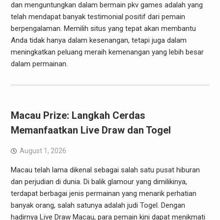
dan menguntungkan dalam bermain pkv games adalah yang
telah mendapat banyak testimonial positif dari pemain
berpengalaman. Memilih situs yang tepat akan membantu
Anda tidak hanya dalam kesenangan, tetapi juga dalam
meningkatkan peluang meraih kemenangan yang lebih besar
dalam permainan.
Macau Prize: Langkah Cerdas
Memanfaatkan Live Draw dan Togel
August 1, 2026
Macau telah lama dikenal sebagai salah satu pusat hiburan
dan perjudian di dunia. Di balik glamour yang dimilikinya,
terdapat berbagai jenis permainan yang menarik perhatian
banyak orang, salah satunya adalah judi Togel. Dengan
hadirnya Live Draw Macau, para pemain kini dapat menikmati