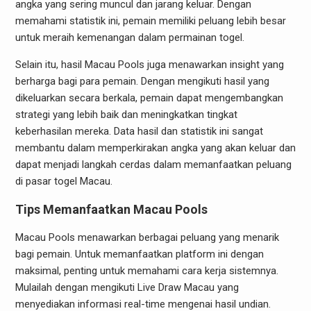
angka yang sering muncul dan jarang keluar. Dengan
memahami statistik ini, pemain memiliki peluang lebih besar
untuk meraih kemenangan dalam permainan togel.
Selain itu, hasil Macau Pools juga menawarkan insight yang
berharga bagi para pemain. Dengan mengikuti hasil yang
dikeluarkan secara berkala, pemain dapat mengembangkan
strategi yang lebih baik dan meningkatkan tingkat
keberhasilan mereka. Data hasil dan statistik ini sangat
membantu dalam memperkirakan angka yang akan keluar dan
dapat menjadi langkah cerdas dalam memanfaatkan peluang
di pasar togel Macau.
Tips Memanfaatkan Macau Pools
Macau Pools menawarkan berbagai peluang yang menarik
bagi pemain. Untuk memanfaatkan platform ini dengan
maksimal, penting untuk memahami cara kerja sistemnya.
Mulailah dengan mengikuti Live Draw Macau yang
menyediakan informasi real-time mengenai hasil undian.