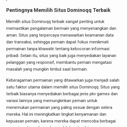
Pentingnya Memilih Situs Dominoqq Terbaik
Memilih situs Dominoqq terbaik sangat penting untuk
memastikan pengalaman bermain yang menyenangkan dan
aman. Situs yang terpercaya menawarkan keamanan data
dan transaksi, sehingga pemain dapat fokus menikmati
permainan tanpa khawatir tentang kebocoran informasi
pribadi. Selain itu, situs yang baik juga menyediakan layanan
pelanggan yang responsif, membantu pemain mengatasi
masalah yang mungkin timbul saat bermain.
Keberagaman permainan yang ditawarkan juga menjadi salah
satu faktor utama dalam memilih situs Dominoqq. Situs yang
terbaik biasanya menyediakan berbagai jenis pkv games dan
variasi lainnya yang memungkinkan pemain untuk
menemukan permainan yang paling sesuai dengan selera
mereka. Hal ini meningkatkan tingkat kenyamanan dan
kepuasan pemain, karena mereka dapat mencoba berbagai