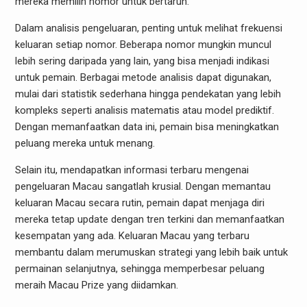
mereka memilih nomor untuk bertaruh.
Dalam analisis pengeluaran, penting untuk melihat frekuensi
keluaran setiap nomor. Beberapa nomor mungkin muncul
lebih sering daripada yang lain, yang bisa menjadi indikasi
untuk pemain. Berbagai metode analisis dapat digunakan,
mulai dari statistik sederhana hingga pendekatan yang lebih
kompleks seperti analisis matematis atau model prediktif.
Dengan memanfaatkan data ini, pemain bisa meningkatkan
peluang mereka untuk menang.
Selain itu, mendapatkan informasi terbaru mengenai
pengeluaran Macau sangatlah krusial. Dengan memantau
keluaran Macau secara rutin, pemain dapat menjaga diri
mereka tetap update dengan tren terkini dan memanfaatkan
kesempatan yang ada. Keluaran Macau yang terbaru
membantu dalam merumuskan strategi yang lebih baik untuk
permainan selanjutnya, sehingga memperbesar peluang
meraih Macau Prize yang diidamkan.