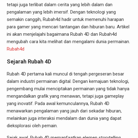
tetapi juga terlibat dalam cerita yang lebih dalam dan
pengalaman yang lebih imersif. Dengan teknologi yang
semakin canggih, Rubah4d hadir untuk memenuhi harapan
para gamer yang mencari tantangan dan hiburan baru. Artikel
ini akan menjelajahi bagaimana Rubah 4D dan Rubah4d
mengubah cara kita melihat dan mengalami dunia permainan.
Rubah4d
Sejarah Rubah 4D
Rubah 4D pertama kali muncul di tengah pergeseran besar
dalam industri permainan digital. Dengan kemajuan teknologi,
pengembang mulai menciptakan permainan yang tidak hanya
mengandalkan grafik yang menawan, tetapi juga gameplay
yang inovatif. Pada awal kemunculannya, Rubah 4D
menawarkan pengalaman yang jauh dari sekadar hiburan,
melainkan juga interaksi mendalam dan dunia yang dapat
dieksplorasi oleh pemain.
Sejak awal, Rubah 4D memanfaatkan elemen storytelling