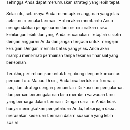
sehingga Anda dapat merumuskan strategi yang lebih tepat.
Selain itu, sebaiknya Anda menetapkan anggaran yang jelas
sebelum memulai bermain. Hal ini akan membantu Anda
mengendalikan pengeluaran dan meminimalkan risiko
kehilangan lebih dari yang Anda rencanakan. Tetaplah disiplin
dengan anggaran Anda dan jangan tergoda untuk mengejar
kerugian. Dengan memiliki batas yang jelas, Anda akan
mampu menikmati permainan tanpa tekanan finansial yang
berlebihan.
Terakhir, pertimbangkan untuk bergabung dengan komunitas
pemain Toto Macau. Di sini, Anda bisa bertukar informasi,
tips, dan strategi dengan pemain lain. Diskusi dan pengalaman
dari pemain berpengalaman bisa memberi wawasan baru
yang berharga dalam bermain. Dengan cara ini, Anda tidak
hanya meningkatkan pengetahuan Anda, tetapi juga dapat
merasakan keseruan bermain dalam suasana yang lebih
sosial.