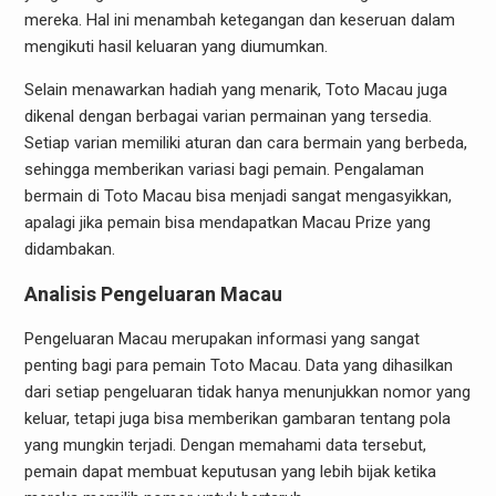
mereka. Hal ini menambah ketegangan dan keseruan dalam
mengikuti hasil keluaran yang diumumkan.
Selain menawarkan hadiah yang menarik, Toto Macau juga
dikenal dengan berbagai varian permainan yang tersedia.
Setiap varian memiliki aturan dan cara bermain yang berbeda,
sehingga memberikan variasi bagi pemain. Pengalaman
bermain di Toto Macau bisa menjadi sangat mengasyikkan,
apalagi jika pemain bisa mendapatkan Macau Prize yang
didambakan.
Analisis Pengeluaran Macau
Pengeluaran Macau merupakan informasi yang sangat
penting bagi para pemain Toto Macau. Data yang dihasilkan
dari setiap pengeluaran tidak hanya menunjukkan nomor yang
keluar, tetapi juga bisa memberikan gambaran tentang pola
yang mungkin terjadi. Dengan memahami data tersebut,
pemain dapat membuat keputusan yang lebih bijak ketika