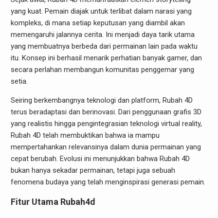
yang kuat. Pemain diajak untuk terlibat dalam narasi yang
kompleks, di mana setiap keputusan yang diambil akan
memengaruhi jalannya cerita. Ini menjadi daya tarik utama
yang membuatnya berbeda dari permainan lain pada waktu
itu. Konsep ini berhasil menarik perhatian banyak gamer, dan
secara perlahan membangun komunitas penggemar yang
setia.
Seiring berkembangnya teknologi dan platform, Rubah 4D
terus beradaptasi dan berinovasi. Dari penggunaan grafis 3D
yang realistis hingga pengintegrasian teknologi virtual reality,
Rubah 4D telah membuktikan bahwa ia mampu
mempertahankan relevansinya dalam dunia permainan yang
cepat berubah. Evolusi ini menunjukkan bahwa Rubah 4D
bukan hanya sekadar permainan, tetapi juga sebuah
fenomena budaya yang telah menginspirasi generasi pemain.
Fitur Utama Rubah4d