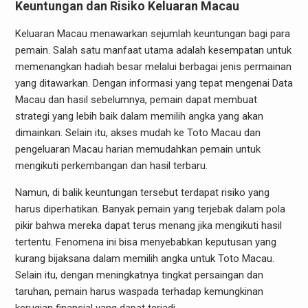
Keuntungan dan Risiko Keluaran Macau
Keluaran Macau menawarkan sejumlah keuntungan bagi para
pemain. Salah satu manfaat utama adalah kesempatan untuk
memenangkan hadiah besar melalui berbagai jenis permainan
yang ditawarkan. Dengan informasi yang tepat mengenai Data
Macau dan hasil sebelumnya, pemain dapat membuat
strategi yang lebih baik dalam memilih angka yang akan
dimainkan. Selain itu, akses mudah ke Toto Macau dan
pengeluaran Macau harian memudahkan pemain untuk
mengikuti perkembangan dan hasil terbaru.
Namun, di balik keuntungan tersebut terdapat risiko yang
harus diperhatikan. Banyak pemain yang terjebak dalam pola
pikir bahwa mereka dapat terus menang jika mengikuti hasil
tertentu. Fenomena ini bisa menyebabkan keputusan yang
kurang bijaksana dalam memilih angka untuk Toto Macau.
Selain itu, dengan meningkatnya tingkat persaingan dan
taruhan, pemain harus waspada terhadap kemungkinan