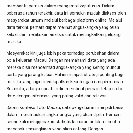
membantu pemain dalam mengambil keputusan. Dalam
beberapa tahun terakhir, data ini semakin mudah diakses oleh
masyarakat umum melalui berbagai platform online. Melalui
data terkini, pemain dapat melihat angka-angka yang telah
keluar dan melakukan analisis untuk meningkatkan peluang
mereka.
Masyarakat kini juga lebih peka terhadap perubahan dalam
pola keluaran Macau. Dengan memahami data yang ada,
mereka bisa mencermati angka-angka yang sering muncul
serta yang jarang keluar. Hal ini menjadi strategi penting bagi
mereka yang ingin mendapatkan keuntungan dari permainan.
Selain itu, adanya update rutin membuat pemain tetap up to
date dengan informasi yang paling valid dan relevan.
Dalam konteks Toto Macau, data pengeluaran menjadi basis
dalam merumuskan angka-angka yang akan dipilih. Pemain
sering kali menggunakan statistik keluaran untuk mencoba
menebak kemungkinan yang akan datang. Dengan