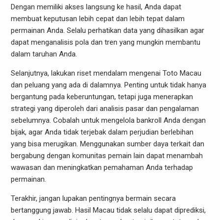
Dengan memiliki akses langsung ke hasil, Anda dapat
membuat keputusan lebih cepat dan lebih tepat dalam
permainan Anda. Selalu perhatikan data yang dihasilkan agar
dapat menganalisis pola dan tren yang mungkin membantu
dalam taruhan Anda.
Selanjutnya, lakukan riset mendalam mengenai Toto Macau
dan peluang yang ada di dalamnya. Penting untuk tidak hanya
bergantung pada keberuntungan, tetapi juga menerapkan
strategi yang diperoleh dari analisis pasar dan pengalaman
sebelumnya. Cobalah untuk mengelola bankroll Anda dengan
bijak, agar Anda tidak terjebak dalam perjudian berlebihan
yang bisa merugikan. Menggunakan sumber daya terkait dan
bergabung dengan komunitas pemain lain dapat menambah
wawasan dan meningkatkan pemahaman Anda terhadap
permainan.
Terakhir, jangan lupakan pentingnya bermain secara
bertanggung jawab. Hasil Macau tidak selalu dapat diprediksi,