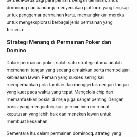
berbeda-beda bagi para pemain. Dengan demikian, situs
dominoqq dan bandarqq menyediakan platform yang lengkap
untuk penggemar permainan kartu, memungkinkan mereka
untuk mengeksplorasi berbagai jenis permainan yang
tersedia.
Strategi Menang di Permainan Poker dan
Domino
Dalam permainan poker, salah satu strategi utama adalah
memahami tangan yang sedang dimainkan serta mempelajari
kebiasaan lawan. Pemain yang sukses sering kali
memperhatikan pola taruhan dan menggertak dengan tangan
yang kuat pada waktu yang tepat. Mengelola chip dan
memanfaatkan posisi di meja juga sangat penting. Dengan
posisi yang menguntungkan, pemain bisa membuat
keputusan yang lebih baik dan menekan lawan untuk
membuat kesalahan.
Sementara itu, dalam permainan dominoqq, strategi yang