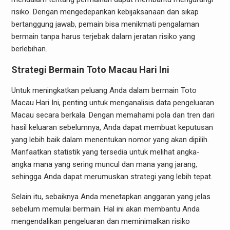
risiko. Dengan mengedepankan kebijaksanaan dan sikap
bertanggung jawab, pemain bisa menikmati pengalaman
bermain tanpa harus terjebak dalam jeratan risiko yang
berlebihan.
Strategi Bermain Toto Macau Hari Ini
Untuk meningkatkan peluang Anda dalam bermain Toto
Macau Hari Ini, penting untuk menganalisis data pengeluaran
Macau secara berkala. Dengan memahami pola dan tren dari
hasil keluaran sebelumnya, Anda dapat membuat keputusan
yang lebih baik dalam menentukan nomor yang akan dipilih.
Manfaatkan statistik yang tersedia untuk melihat angka-
angka mana yang sering muncul dan mana yang jarang,
sehingga Anda dapat merumuskan strategi yang lebih tepat.
Selain itu, sebaiknya Anda menetapkan anggaran yang jelas
sebelum memulai bermain. Hal ini akan membantu Anda
mengendalikan pengeluaran dan meminimalkan risiko