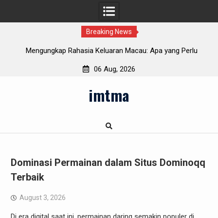
Breaking News
uaran Macau: Apa yang Perlu
Rubah 4D: Evolusi dalam 
 Ketahui
06 Aug, 2026
Skip
imtma
to
content
Dominasi Permainan dalam Situs Dominoqq
Terbaik
August 3, 2026
Di era digital saat ini, permainan daring semakin populer di