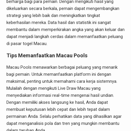
berharga bagi para pemain. Dengan mengikuti hasil yang
dikeluarkan secara berkala, pemain dapat mengembangkan
strategi yang lebih baik dan meningkatkan tingkat
keberhasilan mereka. Data hasil dan statistik ini sangat
membantu dalam memperkirakan angka yang akan keluar dan
dapat menjadi langkah cerdas dalam memanfaatkan peluang
di pasar togel Macau.
Tips Memanfaatkan Macau Pools
Macau Pools menawarkan berbagai peluang yang menarik
bagi pemain. Untuk memanfaatkan platform ini dengan
maksimal, penting untuk memahami cara kerja sistemnya.
Mulailah dengan mengikuti Live Draw Macau yang
menyediakan informasi real-time mengenai hasil undian.
Dengan memiliki akses langsung ke hasil, Anda dapat
membuat keputusan lebih cepat dan lebih tepat dalam
permainan Anda. Selalu perhatikan data yang dihasilkan agar
dapat menganalisis pola dan tren yang mungkin membantu
dalam taruhan Anda.