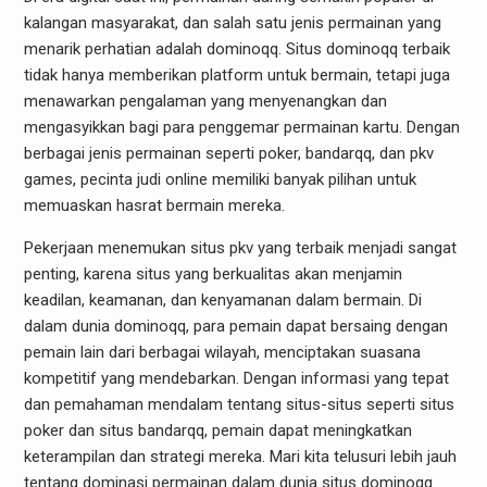
kalangan masyarakat, dan salah satu jenis permainan yang
menarik perhatian adalah dominoqq. Situs dominoqq terbaik
tidak hanya memberikan platform untuk bermain, tetapi juga
menawarkan pengalaman yang menyenangkan dan
mengasyikkan bagi para penggemar permainan kartu. Dengan
berbagai jenis permainan seperti poker, bandarqq, dan pkv
games, pecinta judi online memiliki banyak pilihan untuk
memuaskan hasrat bermain mereka.
Pekerjaan menemukan situs pkv yang terbaik menjadi sangat
penting, karena situs yang berkualitas akan menjamin
keadilan, keamanan, dan kenyamanan dalam bermain. Di
dalam dunia dominoqq, para pemain dapat bersaing dengan
pemain lain dari berbagai wilayah, menciptakan suasana
kompetitif yang mendebarkan. Dengan informasi yang tepat
dan pemahaman mendalam tentang situs-situs seperti situs
poker dan situs bandarqq, pemain dapat meningkatkan
keterampilan dan strategi mereka. Mari kita telusuri lebih jauh
tentang dominasi permainan dalam dunia situs dominoqq