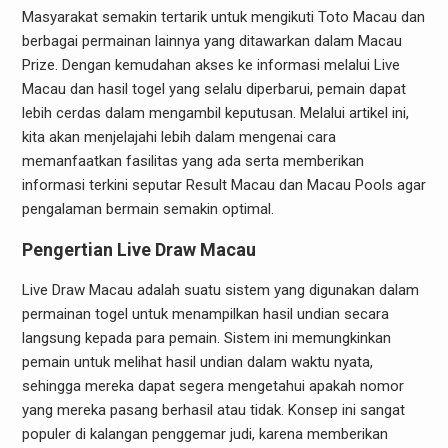
Masyarakat semakin tertarik untuk mengikuti Toto Macau dan
berbagai permainan lainnya yang ditawarkan dalam Macau
Prize. Dengan kemudahan akses ke informasi melalui Live
Macau dan hasil togel yang selalu diperbarui, pemain dapat
lebih cerdas dalam mengambil keputusan. Melalui artikel ini,
kita akan menjelajahi lebih dalam mengenai cara
memanfaatkan fasilitas yang ada serta memberikan
informasi terkini seputar Result Macau dan Macau Pools agar
pengalaman bermain semakin optimal.
Pengertian Live Draw Macau
Live Draw Macau adalah suatu sistem yang digunakan dalam
permainan togel untuk menampilkan hasil undian secara
langsung kepada para pemain. Sistem ini memungkinkan
pemain untuk melihat hasil undian dalam waktu nyata,
sehingga mereka dapat segera mengetahui apakah nomor
yang mereka pasang berhasil atau tidak. Konsep ini sangat
populer di kalangan penggemar judi, karena memberikan