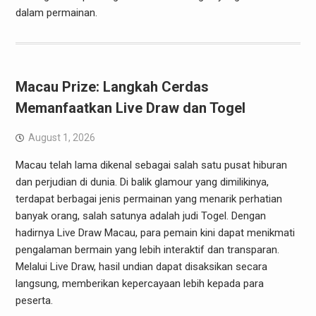
dalam permainan.
Macau Prize: Langkah Cerdas
Memanfaatkan Live Draw dan Togel
August 1, 2026
Macau telah lama dikenal sebagai salah satu pusat hiburan
dan perjudian di dunia. Di balik glamour yang dimilikinya,
terdapat berbagai jenis permainan yang menarik perhatian
banyak orang, salah satunya adalah judi Togel. Dengan
hadirnya Live Draw Macau, para pemain kini dapat menikmati
pengalaman bermain yang lebih interaktif dan transparan.
Melalui Live Draw, hasil undian dapat disaksikan secara
langsung, memberikan kepercayaan lebih kepada para
peserta.