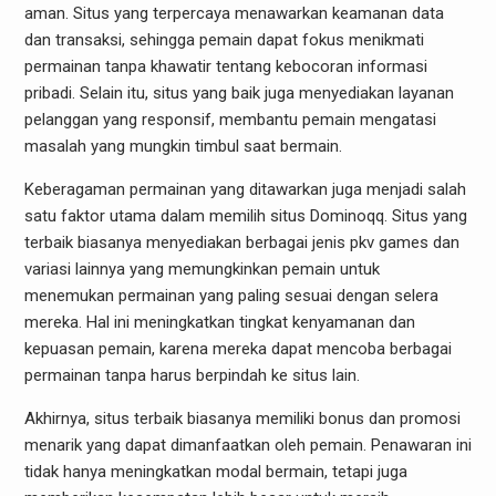
aman. Situs yang terpercaya menawarkan keamanan data
dan transaksi, sehingga pemain dapat fokus menikmati
permainan tanpa khawatir tentang kebocoran informasi
pribadi. Selain itu, situs yang baik juga menyediakan layanan
pelanggan yang responsif, membantu pemain mengatasi
masalah yang mungkin timbul saat bermain.
Keberagaman permainan yang ditawarkan juga menjadi salah
satu faktor utama dalam memilih situs Dominoqq. Situs yang
terbaik biasanya menyediakan berbagai jenis pkv games dan
variasi lainnya yang memungkinkan pemain untuk
menemukan permainan yang paling sesuai dengan selera
mereka. Hal ini meningkatkan tingkat kenyamanan dan
kepuasan pemain, karena mereka dapat mencoba berbagai
permainan tanpa harus berpindah ke situs lain.
Akhirnya, situs terbaik biasanya memiliki bonus dan promosi
menarik yang dapat dimanfaatkan oleh pemain. Penawaran ini
tidak hanya meningkatkan modal bermain, tetapi juga