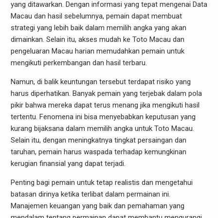
yang ditawarkan. Dengan informasi yang tepat mengenai Data
Macau dan hasil sebelumnya, pemain dapat membuat
strategi yang lebih baik dalam memilih angka yang akan
dimainkan. Selain itu, akses mudah ke Toto Macau dan
pengeluaran Macau harian memudahkan pemain untuk
mengikuti perkembangan dan hasil terbaru.
Namun, di balik keuntungan tersebut terdapat risiko yang
harus diperhatikan. Banyak pemain yang terjebak dalam pola
pikir bahwa mereka dapat terus menang jika mengikuti hasil
tertentu. Fenomena ini bisa menyebabkan keputusan yang
kurang bijaksana dalam memilih angka untuk Toto Macau.
Selain itu, dengan meningkatnya tingkat persaingan dan
taruhan, pemain harus waspada terhadap kemungkinan
kerugian finansial yang dapat terjadi.
Penting bagi pemain untuk tetap realistis dan mengetahui
batasan dirinya ketika terlibat dalam permainan ini.
Manajemen keuangan yang baik dan pemahaman yang
mendalam tentang permainan dapat membantu mengurangi