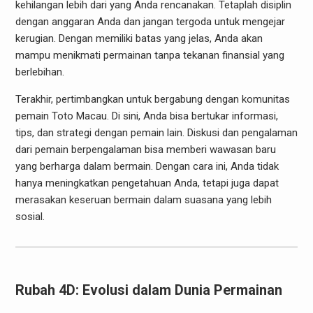
kehilangan lebih dari yang Anda rencanakan. Tetaplah disiplin
dengan anggaran Anda dan jangan tergoda untuk mengejar
kerugian. Dengan memiliki batas yang jelas, Anda akan
mampu menikmati permainan tanpa tekanan finansial yang
berlebihan.
Terakhir, pertimbangkan untuk bergabung dengan komunitas
pemain Toto Macau. Di sini, Anda bisa bertukar informasi,
tips, dan strategi dengan pemain lain. Diskusi dan pengalaman
dari pemain berpengalaman bisa memberi wawasan baru
yang berharga dalam bermain. Dengan cara ini, Anda tidak
hanya meningkatkan pengetahuan Anda, tetapi juga dapat
merasakan keseruan bermain dalam suasana yang lebih
sosial.
Rubah 4D: Evolusi dalam Dunia Permainan