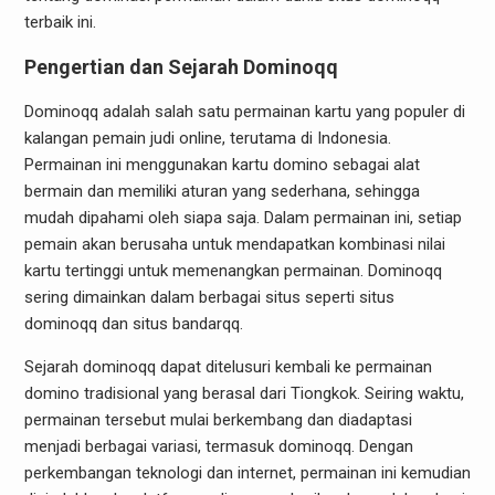
terbaik ini.
Pengertian dan Sejarah Dominoqq
Dominoqq adalah salah satu permainan kartu yang populer di
kalangan pemain judi online, terutama di Indonesia.
Permainan ini menggunakan kartu domino sebagai alat
bermain dan memiliki aturan yang sederhana, sehingga
mudah dipahami oleh siapa saja. Dalam permainan ini, setiap
pemain akan berusaha untuk mendapatkan kombinasi nilai
kartu tertinggi untuk memenangkan permainan. Dominoqq
sering dimainkan dalam berbagai situs seperti situs
dominoqq dan situs bandarqq.
Sejarah dominoqq dapat ditelusuri kembali ke permainan
domino tradisional yang berasal dari Tiongkok. Seiring waktu,
permainan tersebut mulai berkembang dan diadaptasi
menjadi berbagai variasi, termasuk dominoqq. Dengan
perkembangan teknologi dan internet, permainan ini kemudian