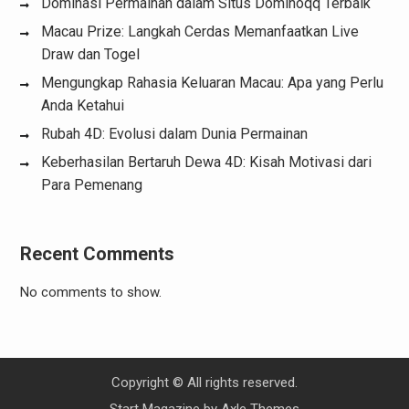
Dominasi Permainan dalam Situs Dominoqq Terbaik
Macau Prize: Langkah Cerdas Memanfaatkan Live
Draw dan Togel
Mengungkap Rahasia Keluaran Macau: Apa yang Perlu
Anda Ketahui
Rubah 4D: Evolusi dalam Dunia Permainan
Keberhasilan Bertaruh Dewa 4D: Kisah Motivasi dari
Para Pemenang
Recent Comments
No comments to show.
Copyright © All rights reserved.