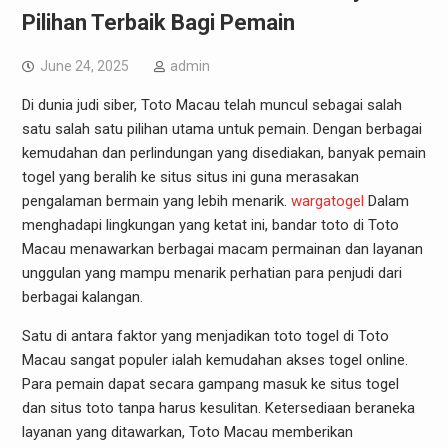
Pilihan Terbaik Bagi Pemain
June 24, 2025
admin
Di dunia judi siber, Toto Macau telah muncul sebagai salah
satu salah satu pilihan utama untuk pemain. Dengan berbagai
kemudahan dan perlindungan yang disediakan, banyak pemain
togel yang beralih ke situs situs ini guna merasakan
pengalaman bermain yang lebih menarik.
wargatogel
Dalam
menghadapi lingkungan yang ketat ini, bandar toto di Toto
Macau menawarkan berbagai macam permainan dan layanan
unggulan yang mampu menarik perhatian para penjudi dari
berbagai kalangan.
Satu di antara faktor yang menjadikan toto togel di Toto
Macau sangat populer ialah kemudahan akses togel online.
Para pemain dapat secara gampang masuk ke situs togel
dan situs toto tanpa harus kesulitan. Ketersediaan beraneka
layanan yang ditawarkan, Toto Macau memberikan