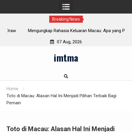
Breaking News
aw
Mengungkap Rahasia Keluaran Macau: Apa yang Perlu
Anda Ketahui
07 Aug, 2026
Skip
imtma
to
content
Home
Toto di Macau: Alasan Hal Ini Menjadi Pilihan Terbaik Bagi
Pemain
Toto di Macau: Alasan Hal Ini Menjadi