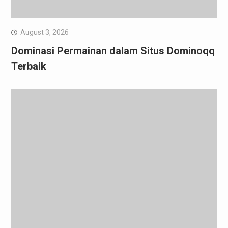
August 3, 2026
Dominasi Permainan dalam Situs Dominoqq
Terbaik