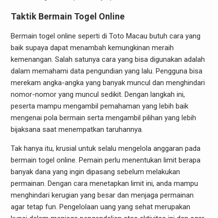
Taktik Bermain Togel Online
Bermain togel online seperti di Toto Macau butuh cara yang
baik supaya dapat menambah kemungkinan meraih
kemenangan. Salah satunya cara yang bisa digunakan adalah
dalam memahami data pengundian yang lalu. Pengguna bisa
merekam angka-angka yang banyak muncul dan menghindari
nomor-nomor yang muncul sedikit. Dengan langkah ini,
peserta mampu mengambil pemahaman yang lebih baik
mengenai pola bermain serta mengambil pilihan yang lebih
bijaksana saat menempatkan taruhannya.
Tak hanya itu, krusial untuk selalu mengelola anggaran pada
bermain togel online. Pemain perlu menentukan limit berapa
banyak dana yang ingin dipasang sebelum melakukan
permainan. Dengan cara menetapkan limit ini, anda mampu
menghindari kerugian yang besar dan menjaga permainan
agar tetap fun. Pengelolaan uang yang sehat merupakan