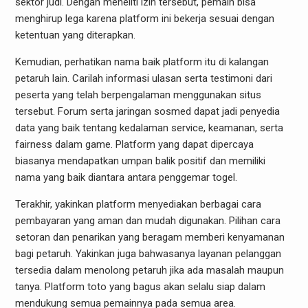
sektor judi. Dengan meneliti izin tersebut, pemain bisa
menghirup lega karena platform ini bekerja sesuai dengan
ketentuan yang diterapkan.
Kemudian, perhatikan nama baik platform itu di kalangan
petaruh lain. Carilah informasi ulasan serta testimoni dari
peserta yang telah berpengalaman menggunakan situs
tersebut. Forum serta jaringan sosmed dapat jadi penyedia
data yang baik tentang kedalaman service, keamanan, serta
fairness dalam game. Platform yang dapat dipercaya
biasanya mendapatkan umpan balik positif dan memiliki
nama yang baik diantara antara penggemar togel.
Terakhir, yakinkan platform menyediakan berbagai cara
pembayaran yang aman dan mudah digunakan. Pilihan cara
setoran dan penarikan yang beragam memberi kenyamanan
bagi petaruh. Yakinkan juga bahwasanya layanan pelanggan
tersedia dalam menolong petaruh jika ada masalah maupun
tanya. Platform toto yang bagus akan selalu siap dalam
mendukung semua pemainnya pada semua area.