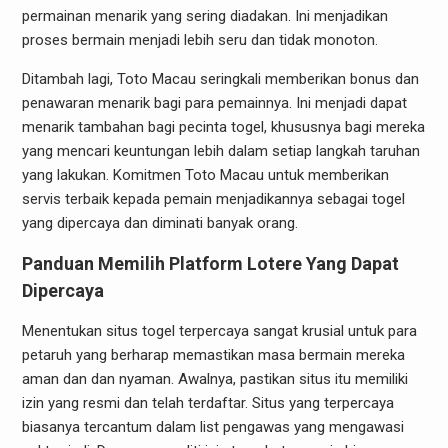
permainan menarik yang sering diadakan. Ini menjadikan
proses bermain menjadi lebih seru dan tidak monoton.
Ditambah lagi, Toto Macau seringkali memberikan bonus dan
penawaran menarik bagi para pemainnya. Ini menjadi dapat
menarik tambahan bagi pecinta togel, khususnya bagi mereka
yang mencari keuntungan lebih dalam setiap langkah taruhan
yang lakukan. Komitmen Toto Macau untuk memberikan
servis terbaik kepada pemain menjadikannya sebagai togel
yang dipercaya dan diminati banyak orang.
Panduan Memilih Platform Lotere Yang Dapat
Dipercaya
Menentukan situs togel terpercaya sangat krusial untuk para
petaruh yang berharap memastikan masa bermain mereka
aman dan dan nyaman. Awalnya, pastikan situs itu memiliki
izin yang resmi dan telah terdaftar. Situs yang terpercaya
biasanya tercantum dalam list pengawas yang mengawasi