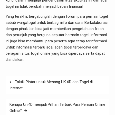
kunci dalam menjaga pengendalian atas aktivitas ini dan agar
togel ini tidak berubah menjadi beban finansial.
Yang terakhir, bergabunglah dengan forum para pemain togel
sebab wargatogel untuk berbagi info dan cara. Berkolaborasi
dengan pihak lain bisa jadi memberikan pengetahuan fresh
dan petunjuk yang berguna seputar bermain togel. Informasi
ini juga bisa membantu para peserta agar tetap terinformasi
untuk informasi terbaru soal agen togel terpercaya dan
beragam situs togel online yang bisa dipercaya serta dapat
diandalkan.
Post
Taktik Pintar untuk Menang HK 6D dan Togel di
navigation
Internet
Kenapa Uni4D menjadi Pilihan Terbaik Para Pemain Online
Online?