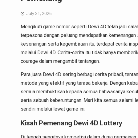
July 31, 2026
Mengikuti game nomor seperti Dewi 4D telah jadi sala
terpesona dengan peluang mendapatkan kemenangan ser
kesenangan serta kegembiraan itu, terdapat cerita ins
melalui Dewi 4D. Cerita-cerita itu tidak hanya memberika
courage dalam mengambil tantangan.
Para juara Dewi 4D sering berbagi cerita pribadi, ten
metode yang efektif yang terasa bekerja. Dengan keba
semua membuktikan kepada semua bahwasanya kesukse
serta sebuah keberuntungan. Mari kita semua selami le
sendiri melalui lewat game ini.
Kisah Pemenang Dewi 4D Lottery
Di tengah sengitnya kompetisi dalam dunia permainan lo