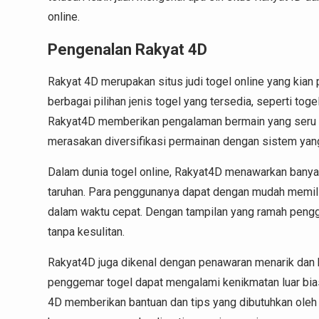
online.
Pengenalan Rakyat 4D
Rakyat 4D merupakan situs judi togel online yang kia
berbagai pilihan jenis togel yang tersedia, seperti to
Rakyat4D memberikan pengalaman bermain yang seru da
merasakan diversifikasi permainan dengan sistem ya
Dalam dunia togel online, Rakyat4D menawarkan banya
taruhan. Para penggunanya dapat dengan mudah memili
dalam waktu cepat. Dengan tampilan yang ramah penggu
tanpa kesulitan.
Rakyat4D juga dikenal dengan penawaran menarik dan 
penggemar togel dapat mengalami kenikmatan luar bias
4D memberikan bantuan dan tips yang dibutuhkan ol