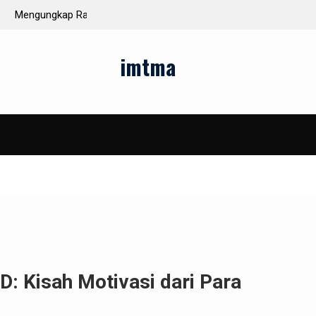
 Apa yang Perlu
Rubah 4D: Evolusi dalam Dunia Permainan
imtma
D: Kisah Motivasi dari Para