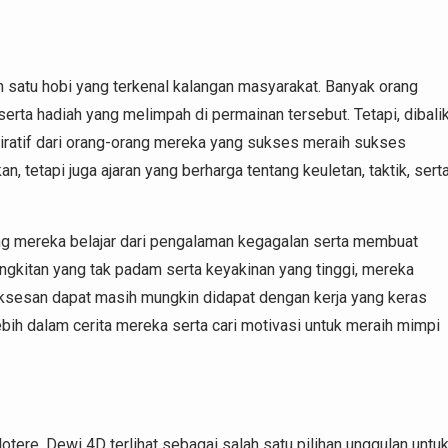
h satu hobi yang terkenal kalangan masyarakat. Banyak orang
ta hadiah yang melimpah di permainan tersebut. Tetapi, dibali
piratif dari orang-orang mereka yang sukses meraih sukses
n, tetapi juga ajaran yang berharga tentang keuletan, taktik, sert
tang mereka belajar dari pengalaman kegagalan serta membuat
ngkitan yang tak padam serta keyakinan yang tinggi, mereka
san dapat masih mungkin didapat dengan kerja yang keras
bih dalam cerita mereka serta cari motivasi untuk meraih mimpi
tere, Dewi 4D terlihat sebagai salah satu pilihan unggulan untu