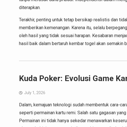
diterapkan.
Terakhir, penting untuk tetap bersikap realistis dan ti
memberikan kemenangan. Karena itu, selalu berpegang 
oleh hasil yang tidak sesuai harapan. Kesabaran menja
hasil baik dalam bertaruh kembar togel akan semakin b
Kuda Poker: Evolusi Game Kar
July 1, 2026
Dalam, kemajuan teknologi sudah membentuk cara-cara
seperti permainan kartu remi. Salah satu gagasan yang
Permainan ini tidak hanya sekedar menawarkan keser