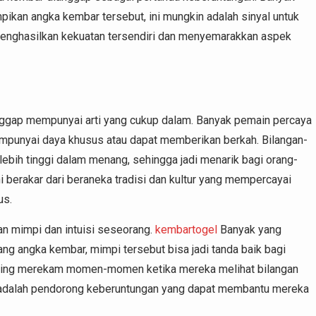
ikan angka kembar tersebut, ini mungkin adalah sinyal untuk
enghasilkan kekuatan tersendiri dan menyemarakkan aspek
nggap mempunyai arti yang cukup dalam. Banyak pemain percaya
empunyai daya khusus atau dapat memberikan berkah. Bilangan-
ebih tinggi dalam menang, sehingga jadi menarik bagi orang-
i berakar dari beraneka tradisi dan kultur yang mempercayai
us.
an mimpi dan intuisi seseorang.
kembartogel
Banyak yang
g angka kembar, mimpi tersebut bisa jadi tanda baik bagi
ering merekam momen-momen ketika mereka melihat bilangan
ni adalah pendorong keberuntungan yang dapat membantu mereka