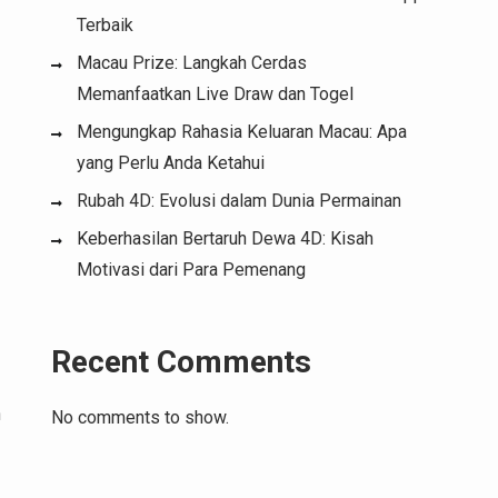
Terbaik
Macau Prize: Langkah Cerdas
Memanfaatkan Live Draw dan Togel
Mengungkap Rahasia Keluaran Macau: Apa
yang Perlu Anda Ketahui
Rubah 4D: Evolusi dalam Dunia Permainan
Keberhasilan Bertaruh Dewa 4D: Kisah
Motivasi dari Para Pemenang
Recent Comments
n
No comments to show.