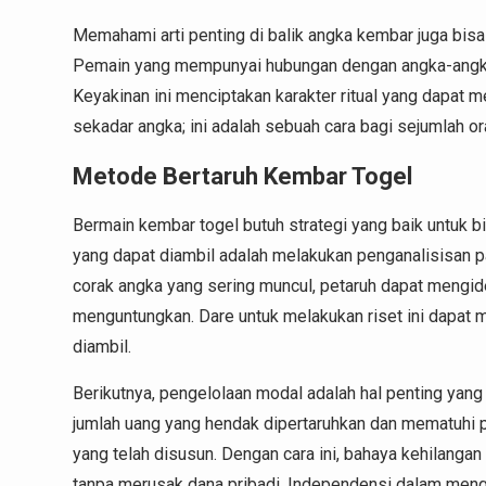
Memahami arti penting di balik angka kembar juga bi
Pemain yang mempunyai hubungan dengan angka-angka i
Keyakinan ini menciptakan karakter ritual yang dapa
sekadar angka; ini adalah sebuah cara bagi sejumlah o
Metode Bertaruh Kembar Togel
Bermain kembar togel butuh strategi yang baik untu
yang dapat diambil adalah melakukan penganalisisan p
corak angka yang sering muncul, petaruh dapat mengi
menguntungkan. Dare untuk melakukan riset ini dapat
diambil.
Berikutnya, pengelolaan modal adalah hal penting yan
jumlah uang yang hendak dipertaruhkan dan mematuhi p
yang telah disusun. Dengan cara ini, bahaya kehilangan
tanpa merusak dana pribadi. Independensi dalam meng