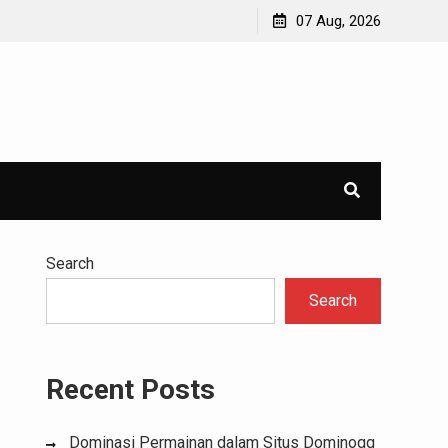
Dominasi Permainan dalam Situs Dominoqq Terbaik
07 Aug, 2026
Search
Search
Recent Posts
Dominasi Permainan dalam Situs Dominoqq