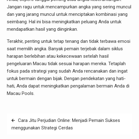
Jangan ragu untuk mencampurkan angka yang sering muncul
dan yang jarang muncul untuk menciptakan kombinasi yang
seimbang. Hal ini bisa meningkatkan peluang Anda untuk
mendapatkan hasil yang diinginkan.
Terakhir, penting untuk tetap tenang dan tidak terbawa emosi
saat memilih angka. Banyak pemain terjebak dalam siklus
harapan berlebihan atau kekecewaan setelah hasil
pengeluaran Macau tidak sesuai harapan mereka. Tetaplah
fokus pada strategi yang sudah Anda rencanakan dan ingat
untuk bermain dengan bijak. Dengan pendekatan yang hati-
hati, Anda dapat meningkatkan pengalaman bermain Anda di
Macau Pools.
Post
Cara Jitu Perjudian Online: Menjadi Pemain Sukses
navigation
menggunakan Strategi Cerdas