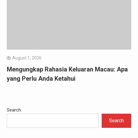
August 1, 2026
Mengungkap Rahasia Keluaran Macau: Apa
yang Perlu Anda Ketahui
Search
Search