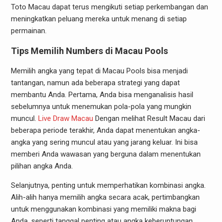
Toto Macau dapat terus mengikuti setiap perkembangan dan
meningkatkan peluang mereka untuk menang di setiap
permainan.
Tips Memilih Numbers di Macau Pools
Memilih angka yang tepat di Macau Pools bisa menjadi
tantangan, namun ada beberapa strategi yang dapat
membantu Anda. Pertama, Anda bisa menganalisis hasil
sebelumnya untuk menemukan pola-pola yang mungkin
muncul.
Live Draw Macau
Dengan melihat Result Macau dari
beberapa periode terakhir, Anda dapat menentukan angka-
angka yang sering muncul atau yang jarang keluar. Ini bisa
memberi Anda wawasan yang berguna dalam menentukan
pilihan angka Anda.
Selanjutnya, penting untuk memperhatikan kombinasi angka.
Alih-alih hanya memilih angka secara acak, pertimbangkan
untuk menggunakan kombinasi yang memiliki makna bagi
Anda, seperti tanggal penting atau angka keberuntungan.