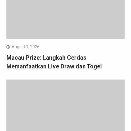
August 1, 2026
Macau Prize: Langkah Cerdas
Memanfaatkan Live Draw dan Togel