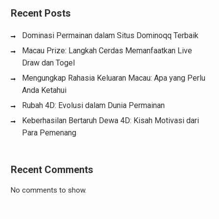
Recent Posts
Dominasi Permainan dalam Situs Dominoqq Terbaik
Macau Prize: Langkah Cerdas Memanfaatkan Live
Draw dan Togel
Mengungkap Rahasia Keluaran Macau: Apa yang Perlu
Anda Ketahui
Rubah 4D: Evolusi dalam Dunia Permainan
Keberhasilan Bertaruh Dewa 4D: Kisah Motivasi dari
Para Pemenang
Recent Comments
No comments to show.