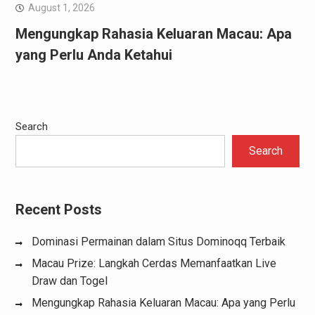
August 1, 2026
Mengungkap Rahasia Keluaran Macau: Apa
yang Perlu Anda Ketahui
Search
Search
Recent Posts
Dominasi Permainan dalam Situs Dominoqq Terbaik
Macau Prize: Langkah Cerdas Memanfaatkan Live
Draw dan Togel
Mengungkap Rahasia Keluaran Macau: Apa yang Perlu