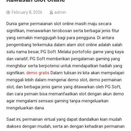
February 8, 2026
admin
Dunia game permaianan slot online masih maju secara
signifikan, menawarkan terobosan serta berbagai jenis fitur
yang semakin menggugah bagi para pengguna. Di antara
pengembang terkemuka dalam alam slot online adalah salah
satu nama besar, PG Soft. Melalui portofolio game yang kaya
dan variatif, PG Soft memberikan pengalaman gaming yang
menghibur serta berpotensi untuk mendapatkan hadiah yang
signifikan.
demo gratis
Dalam tulisan ini kita akan mempelajari
menggali lebih dalam mengenai demo slot, demo permainan
slot, dan berbagai jenis game yang ditawarkan oleh PG Soft,
dan cara pemain bisa memanfaatkan slot dengan akun demo
agar mengalami sensasi gaming tanpa mengeluarkan
mengeluarkan dana.
Saat ini, permainan virtual yang dapat diandalkan kian mudah
diakses dengan mudah, serta an dengan kehadiran permainan