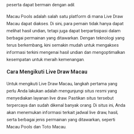
peserta dapat bermain dengan adil.
Macau Pools adalah salah satu platform di mana Live Draw
Macau dapat diakses. Di sini, para pemain tidak hanya dapat
melihat hasil undian, tetapi juga dapat berpartisipasi dalam
berbagai permainan yang ditawarkan. Dengan teknologi yang
terus berkembang, kini semakin mudah untuk mengakses
informasi terkini mengenai hasil undian dan mengoptimalkan
kesempatan untuk meraih kemenangan.
Cara Mengikuti Live Draw Macau
Untuk mengikuti Live Draw Macau, langkah pertama yang
perlu Anda lakukan adalah mengunjungi situs resmi yang
menyediakan layanan live draw. Pastikan situs tersebut
terpercaya dan sudah dikenal banyak orang. Di situs ini, Anda
akan menemukan informasi terkait jadwal live draw, hasil,
serta berbagai jenis permainan yang ditawarkan, seperti
Macau Pools dan Toto Macau.