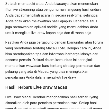
Setelah memasuki situs, Anda biasanya akan menemukan
fitur live streaming atau pengumuman langsung hasil undian.
Anda dapat mengikuti acara ini secara real-time, sehingga
Anda tidak akan melewatkan hasil apapun. Beberapa situs
juga menawarkan aplikasi mobile yang memudahkan Anda
untuk mengikuti live draw kapan saja dan di mana saja.
Pastikan Anda juga bergabung dengan komunitas atau forum
yang membahas tentang Macau Toto. Dengan cara ini, Anda
bisa mendapatkan tips dan informasi berharga lainnya dari
sesama pemain. Diskusi dalam komunitas ini seringkali
memberikan wawasan baru tentang strategi permainan dan
peluang yang ada di Macau, yang bisa meningkatkan
pengalaman Anda dalam mengikuti live draw.
Hasil Terbaru Live Draw Macau
Live Draw Macau kembali menghadirkan hasil terbaru yang
dinantikan oleh para pencinta permainan toto. Setiap hasil
yang diumumkan menjadi momen yang sangat seru, di mana