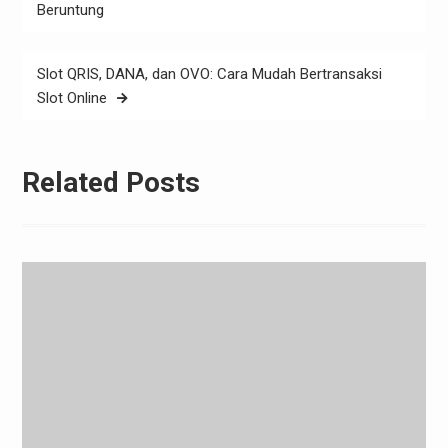
navigation
Beruntung
Slot QRIS, DANA, dan OVO: Cara Mudah Bertransaksi
Slot Online
Related Posts