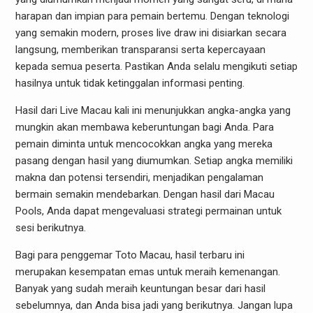
harapan dan impian para pemain bertemu. Dengan teknologi
yang semakin modern, proses live draw ini disiarkan secara
langsung, memberikan transparansi serta kepercayaan
kepada semua peserta. Pastikan Anda selalu mengikuti setiap
hasilnya untuk tidak ketinggalan informasi penting.
Hasil dari Live Macau kali ini menunjukkan angka-angka yang
mungkin akan membawa keberuntungan bagi Anda. Para
pemain diminta untuk mencocokkan angka yang mereka
pasang dengan hasil yang diumumkan. Setiap angka memiliki
makna dan potensi tersendiri, menjadikan pengalaman
bermain semakin mendebarkan. Dengan hasil dari Macau
Pools, Anda dapat mengevaluasi strategi permainan untuk
sesi berikutnya.
Bagi para penggemar Toto Macau, hasil terbaru ini
merupakan kesempatan emas untuk meraih kemenangan.
Banyak yang sudah meraih keuntungan besar dari hasil
sebelumnya, dan Anda bisa jadi yang berikutnya. Jangan lupa