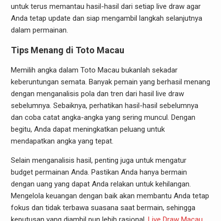
untuk terus memantau hasil-hasil dari setiap live draw agar
Anda tetap update dan siap mengambil langkah selanjutnya
dalam permainan.
Tips Menang di Toto Macau
Memilih angka dalam Toto Macau bukanlah sekadar
keberuntungan semata. Banyak pemain yang berhasil menang
dengan menganalisis pola dan tren dari hasil live draw
sebelumnya. Sebaiknya, perhatikan hasil-hasil sebelumnya
dan coba catat angka-angka yang sering muncul. Dengan
begitu, Anda dapat meningkatkan peluang untuk
mendapatkan angka yang tepat.
Selain menganalisis hasil, penting juga untuk mengatur
budget permainan Anda. Pastikan Anda hanya bermain
dengan uang yang dapat Anda relakan untuk kehilangan.
Mengelola keuangan dengan baik akan membantu Anda tetap
fokus dan tidak terbawa suasana saat bermain, sehingga
keputusan yang diambil pun lebih rasional.
Live Draw Macau