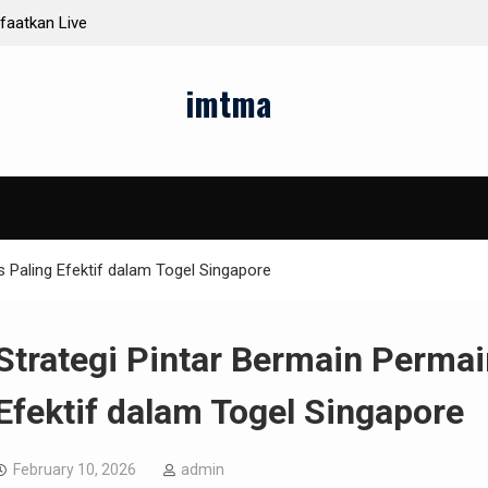
ia Keluaran Macau: Apa yang Perlu
Rubah 4D: Evolusi dalam Du
imtma
s Paling Efektif dalam Togel Singapore
Strategi Pintar Bermain Permai
Efektif dalam Togel Singapore
February 10, 2026
admin