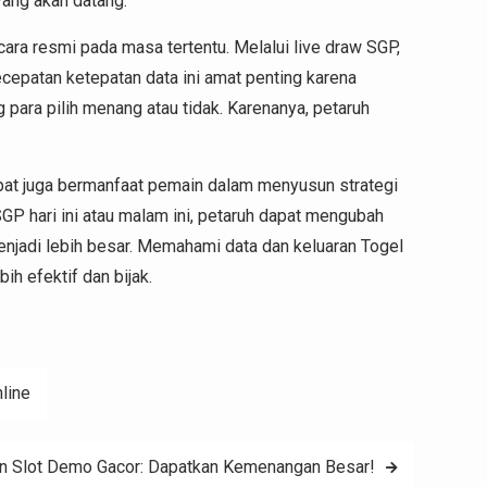
yang akan datang.
ra resmi pada masa tertentu. Melalui live draw SGP,
cepatan ketepatan data ini amat penting karena
ara pilih menang atau tidak. Karenanya, petaruh
pat juga bermanfaat pemain dalam menyusun strategi
P hari ini atau malam ini, petaruh dapat mengubah
menjadi lebih besar. Memahami data dan keluaran Togel
ih efektif dan bijak.
line
an Slot Demo Gacor: Dapatkan Kemenangan Besar!