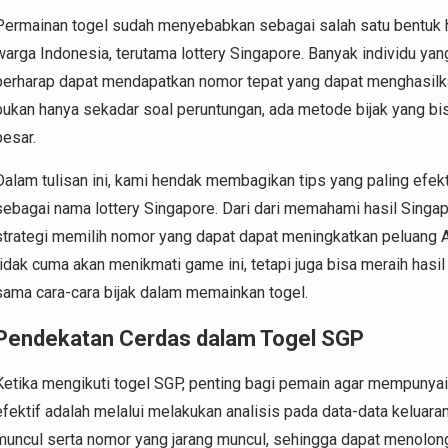
Permainan togel sudah menyebabkan sebagai salah satu bentuk h
warga Indonesia, terutama lottery Singapore. Banyak individu ya
berharap dapat mendapatkan nomor tepat yang dapat menghasilk
bukan hanya sekadar soal peruntungan, ada metode bijak yang b
besar.
Dalam tulisan ini, kami hendak membagikan tips yang paling efek
sebagai nama lottery Singapore. Dari dari memahami hasil Singapo
strategi memilih nomor yang dapat dapat meningkatkan peluang A
tidak cuma akan menikmati game ini, tetapi juga bisa meraih hasi
sama cara-cara bijak dalam memainkan togel.
Pendekatan Cerdas dalam Togel SGP
Ketika mengikuti togel SGP, penting bagi pemain agar mempunyai 
efektif adalah melalui melakukan analisis pada data-data keluara
muncul serta nomor yang jarang muncul, sehingga dapat menolo