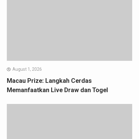
August 1, 2026
Macau Prize: Langkah Cerdas
Memanfaatkan Live Draw dan Togel