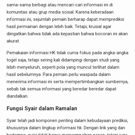
sama-sama berbagi atau mencari-cari informasi ini di
komunitas atau grup media sosial. Karena keberadaan
informasi ini, sejumlah pemain berharap dapat memprediksi
hasil permainan dengan lebih baik. Tetapi, krusial agar
diingatkan bahwa tidak ada kepastian bahwa bocoran ini akan
akurat.
Pemakaian informasi HK tidak cuma fokus pada angka-angka
togel saja, tetapi sering kali didampingi dengan studi yang
lebih menyeluruh, seperti pola yang muncul terlihat dalam
hasil sebelumnya. Para pemain perlu waspada dalam
menerima informasi ini serta mempertimbangkan sumbernya,
sebab tak semua informasi yang beredar beredar dapat
diandalkan.
Fungsi Syair dalam Ramalan
Syair telah jadi komponen penting dalam kebudayaan prediksi,
khususnya dalam lingkup informasi hk. Dengan lirik yang dan