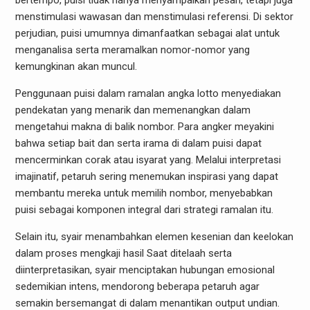
bertempo, puisi tidak hanya menyampaikan pesan, tetapi juga
menstimulasi wawasan dan menstimulasi referensi. Di sektor
perjudian, puisi umumnya dimanfaatkan sebagai alat untuk
menganalisa serta meramalkan nomor-nomor yang
kemungkinan akan muncul.
Penggunaan puisi dalam ramalan angka lotto menyediakan
pendekatan yang menarik dan memenangkan dalam
mengetahui makna di balik nombor. Para angker meyakini
bahwa setiap bait dan serta irama di dalam puisi dapat
mencerminkan corak atau isyarat yang. Melalui interpretasi
imajinatif, petaruh sering menemukan inspirasi yang dapat
membantu mereka untuk memilih nombor, menyebabkan
puisi sebagai komponen integral dari strategi ramalan itu.
Selain itu, syair menambahkan elemen kesenian dan keelokan
dalam proses mengkaji hasil Saat ditelaah serta
diinterpretasikan, syair menciptakan hubungan emosional
sedemikian intens, mendorong beberapa petaruh agar
semakin bersemangat di dalam menantikan output undian.