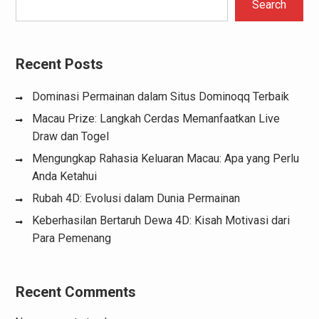
Search
Recent Posts
Dominasi Permainan dalam Situs Dominoqq Terbaik
Macau Prize: Langkah Cerdas Memanfaatkan Live
Draw dan Togel
Mengungkap Rahasia Keluaran Macau: Apa yang Perlu
Anda Ketahui
Rubah 4D: Evolusi dalam Dunia Permainan
Keberhasilan Bertaruh Dewa 4D: Kisah Motivasi dari
Para Pemenang
Recent Comments