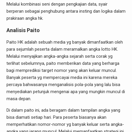
Melalui kombinasi seni dengan pengkajian data, syair
berperan sebagai penghubung antara insting dan logika dalam
prakiraan angka hk.
Analisis Paito
Paito HK adalah sebuah media yg banyak dimanfaatkan oleh
para sejumlah peserta dalam meramalkan angka lotto HK.
Melalui menyajikan angka-angka sejarah serta corak yg
terlihat sebelumnya, paito memberikan data yang berharga
bagi memprediksi target nomor yang akan keluar muncul.
Banyak peserta yg mempercayai media ini karena mereka
percaya bahwasanya menganalisis pola-pola yang lalu bisa
menyediakan petunjuk mengenai apa yang mungkin muncul di
masa depan.
Di dalam paito ini, ada beragam dalam tampilan angka yang
bisa diamati setiap hari. Para peserta biasanya akan
memperhatikan nomor-nomor yg banyak keluar serta angka-
angka yang jarang muncul. Melalui memanfaatkan strategi ini,