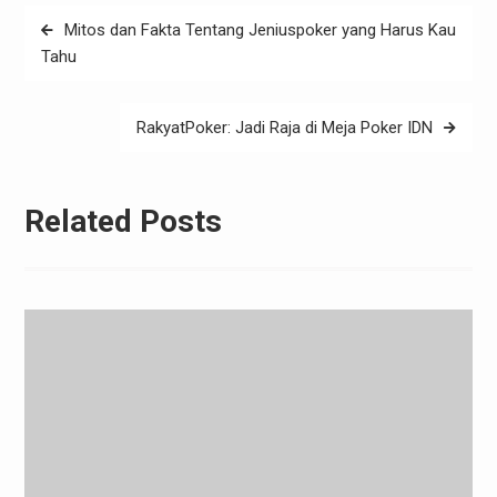
Post
Mitos dan Fakta Tentang Jeniuspoker yang Harus Kau
navigation
Tahu
RakyatPoker: Jadi Raja di Meja Poker IDN
Related Posts