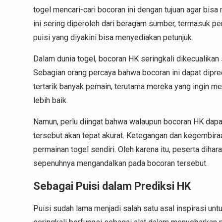
togel mencari-cari bocoran ini dengan tujuan agar bi
ini sering diperoleh dari beragam sumber, termasuk pe
puisi yang diyakini bisa menyediakan petunjuk.
Dalam dunia togel, bocoran HK seringkali dikecualikan
Sebagian orang percaya bahwa bocoran ini dapat dipred
tertarik banyak pemain, terutama mereka yang ingin m
lebih baik.
Namun, perlu diingat bahwa walaupun bocoran HK dapa
tersebut akan tepat akurat. Ketegangan dan kegembiraa
permainan togel sendiri. Oleh karena itu, peserta diha
sepenuhnya mengandalkan pada bocoran tersebut.
Sebagai Puisi dalam Prediksi HK
Puisi sudah lama menjadi salah satu asal inspirasi unt