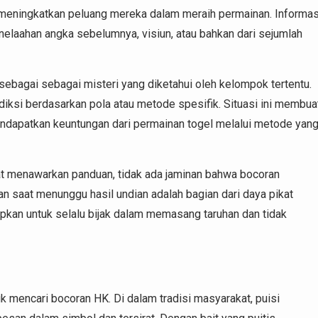
sa meningkatkan peluang mereka dalam meraih permainan. Informas
nelaahan angka sebelumnya, visiun, atau bahkan dari sejumlah
 sebagai sebagai misteri yang diketahui oleh kelompok tertentu.
iksi berdasarkan pola atau metode spesifik. Situasi ini membua
endapatkan keuntungan dari permainan togel melalui metode yan
t menawarkan panduan, tidak ada jaminan bahwa bocoran
n saat menunggu hasil undian adalah bagian dari daya pikat
rapkan untuk selalu bijak dalam memasang taruhan dan tidak
uk mencari bocoran HK. Di dalam tradisi masyarakat, puisi