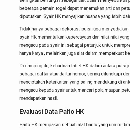
seringkali berfungsi sebagai alat dalam menyebarkan p
beberapa pemain togel dapat menemukan arti dan petu
diputuskan. Syair HK menyajikan nuansa yang lebih d
Tidak hanya sebagai dekorasi, puisi juga menyediakan k
syair HK memantulkan kepercayaan dan nilai-nilai yang 
mengacu pada syair ini sebagai petunjuk untuk mempred
hanya karya , melainkan juga alat dalam memperkuat k
Di samping itu, kehadiran tabel HK dalam antara puis
sebagai daftar atau daftar nomor, sering dilengkapi de
menciptakan keterkaitan yang saling mendukung di anta
mengacu kepada syair untuk mencari pola maupun pet
mendapatkan hasil.
Evaluasi Data Paito HK
Paito HK merupakan sebuah alat bantu yang umum dima