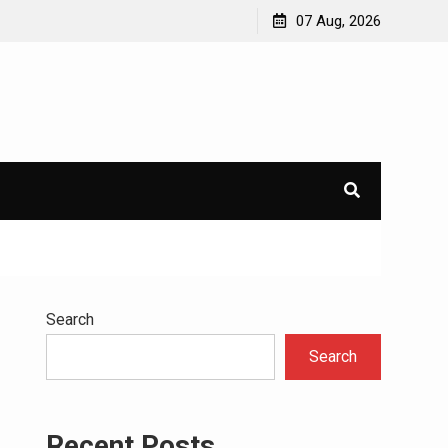
Dominasi Permainan dalam Situs Dominoqq Terbaik
07 Aug, 2026
Search
Search
Recent Posts