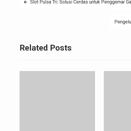
Post
Slot Pulsa Tri: Solusi Cerdas untuk Penggemar G
navigation
Pengelu
Related Posts