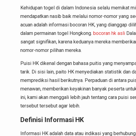
Kehidupan togel di dalam Indonesia selalu memikat mi
mendapatkan nasib baik melalui nomor-nomor yang sed
acuan adalah informasi bocoran HK, yang dianggap dili
dalam permainan togel Hongkong.
bocoran hk asli
Dala
sangat signifikan, karena keduanya mereka memberika
nomor-nomor pilihan mereka.
Puisi HK dikenal dengan bahasa puitis yang menyampa
tarik. Di sisi lain, paito HK menyediakan statistik dan
memprediksi hasil berikutnya. Perpaduan di antara pui
menawan, memberikan keyakinan banyak peserta untuk
ini, kami akan menggali lebih jauh tentang cara puisi 
tersebut tersebut agar lebih.
Definisi Informasi HK
Informasi HK adalah data atau indikasi yang berhubung