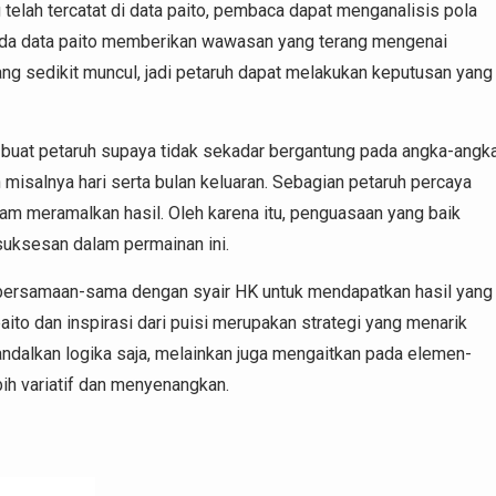
elah tercatat di data paito, pembaca dapat menganalisis pola
r pada data paito memberikan wawasan yang terang mengenai
g sedikit muncul, jadi petaruh dapat melakukan keputusan yang
 buat petaruh supaya tidak sekadar bergantung pada angka-angk
misalnya hari serta bulan keluaran. Sebagian petaruh percaya
m meramalkan hasil. Oleh karena itu, penguasaan yang baik
uksesan dalam permainan ini.
n bersamaan-sama dengan syair HK untuk mendapatkan hasil yang
paito dan inspirasi dari puisi merupakan strategi yang menarik
andalkan logika saja, melainkan juga mengaitkan pada elemen-
ih variatif dan menyenangkan.