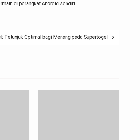
rmain di perangkat Android sendiri.
l: Petunjuk Optimal bagi Menang pada Supertogel