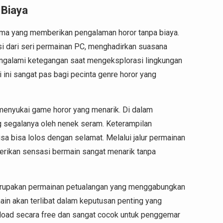
 Biaya
nama yang memberikan pengalaman horor tanpa biaya.
si dari seri permainan PC, menghadirkan suasana
galami ketegangan saat mengeksplorasi lingkungan
ini sangat pas bagi pecinta genre horor yang
 menyukai game horor yang menarik. Di dalam
ng segalanya oleh nenek seram. Keterampilan
a bisa lolos dengan selamat. Melalui jalur permainan
erikan sensasi bermain sangat menarik tanpa
 merupakan permainan petualangan yang menggabungkan
n akan terlibat dalam keputusan penting yang
wnload secara free dan sangat cocok untuk penggemar