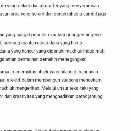
rita yang dalam dan atmosfer yang menyeramkan.
usuri area yang suram dan penuh rahasia sambil juga
an yang sangat populer di antara penggemar genre
t, seorang mantan narapidana yang harus
nia yang hancur yang dipenuhi makhluk hidup mati.
engalaman permainan semakin menegangkan.
alaman menemukan objek yang hilang di bangunan
namun efektif dalam membangun suasana mencekam,
makhluk mengerikan. Melalui unsur teka-teki yang
 dan kreativitas yang menghadirkan detak jantung