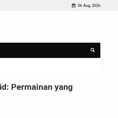
inan
Dominasi Permainan dalam Situs Dominoqq Terb
06 Aug, 2026
id: Permainan yang