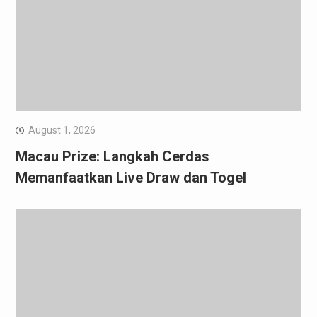
August 1, 2026
Macau Prize: Langkah Cerdas
Memanfaatkan Live Draw dan Togel