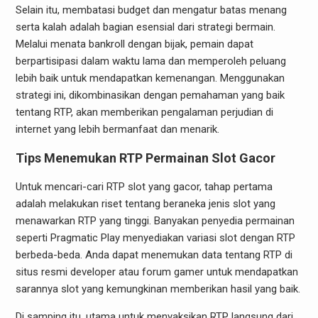
Selain itu, membatasi budget dan mengatur batas menang
serta kalah adalah bagian esensial dari strategi bermain.
Melalui menata bankroll dengan bijak, pemain dapat
berpartisipasi dalam waktu lama dan memperoleh peluang
lebih baik untuk mendapatkan kemenangan. Menggunakan
strategi ini, dikombinasikan dengan pemahaman yang baik
tentang RTP, akan memberikan pengalaman perjudian di
internet yang lebih bermanfaat dan menarik.
Tips Menemukan RTP Permainan Slot Gacor
Untuk mencari-cari RTP slot yang gacor, tahap pertama
adalah melakukan riset tentang beraneka jenis slot yang
menawarkan RTP yang tinggi. Banyakan penyedia permainan
seperti Pragmatic Play menyediakan variasi slot dengan RTP
berbeda-beda. Anda dapat menemukan data tentang RTP di
situs resmi developer atau forum gamer untuk mendapatkan
sarannya slot yang kemungkinan memberikan hasil yang baik.
Di samping itu, utama untuk menyaksikan RTP langsung dari