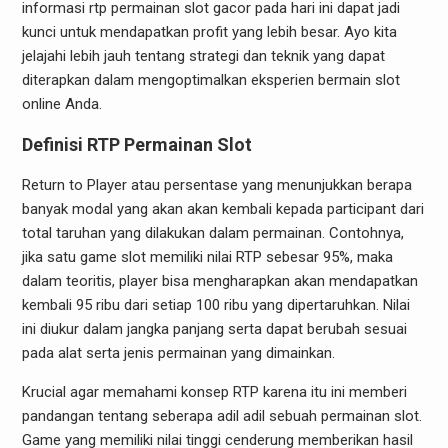
informasi rtp permainan slot gacor pada hari ini dapat jadi
kunci untuk mendapatkan profit yang lebih besar. Ayo kita
jelajahi lebih jauh tentang strategi dan teknik yang dapat
diterapkan dalam mengoptimalkan eksperien bermain slot
online Anda.
Definisi RTP Permainan Slot
Return to Player atau persentase yang menunjukkan berapa
banyak modal yang akan akan kembali kepada participant dari
total taruhan yang dilakukan dalam permainan. Contohnya,
jika satu game slot memiliki nilai RTP sebesar 95%, maka
dalam teoritis, player bisa mengharapkan akan mendapatkan
kembali 95 ribu dari setiap 100 ribu yang dipertaruhkan. Nilai
ini diukur dalam jangka panjang serta dapat berubah sesuai
pada alat serta jenis permainan yang dimainkan.
Krucial agar memahami konsep RTP karena itu ini memberi
pandangan tentang seberapa adil adil sebuah permainan slot.
Game yang memiliki nilai tinggi cenderung memberikan hasil