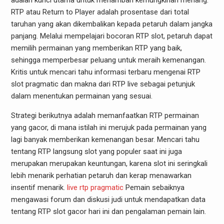
adalah kunci utama untuk menambah kemungkinan menang.
RTP atau Return to Player adalah prosentase dari total
taruhan yang akan dikembalikan kepada petaruh dalam jangka
panjang. Melalui mempelajari bocoran RTP slot, petaruh dapat
memilih permainan yang memberikan RTP yang baik,
sehingga memperbesar peluang untuk meraih kemenangan.
Kritis untuk mencari tahu informasi terbaru mengenai RTP
slot pragmatic dan makna dari RTP live sebagai petunjuk
dalam menentukan permainan yang sesuai.
Strategi berikutnya adalah memanfaatkan RTP permainan
yang gacor, di mana istilah ini merujuk pada permainan yang
lagi banyak memberikan kemenangan besar. Mencari tahu
tentang RTP langsung slot yang populer saat ini juga
merupakan merupakan keuntungan, karena slot ini seringkali
lebih menarik perhatian petaruh dan kerap menawarkan
insentif menarik.
live rtp pragmatic
Pemain sebaiknya
mengawasi forum dan diskusi judi untuk mendapatkan data
tentang RTP slot gacor hari ini dan pengalaman pemain lain.