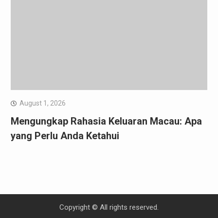
August 1, 2026
Mengungkap Rahasia Keluaran Macau: Apa
yang Perlu Anda Ketahui
Copyright © All rights reserved.