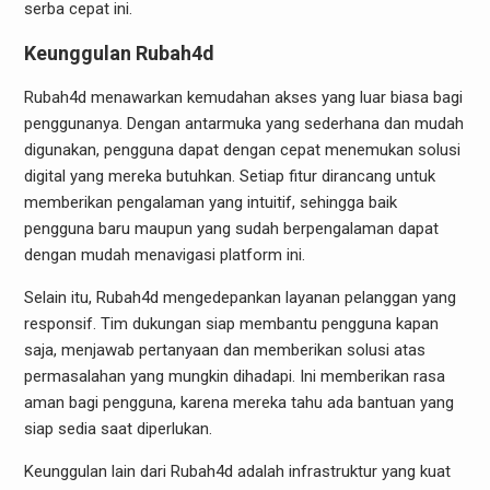
serba cepat ini.
Keunggulan Rubah4d
Rubah4d menawarkan kemudahan akses yang luar biasa bagi
penggunanya. Dengan antarmuka yang sederhana dan mudah
digunakan, pengguna dapat dengan cepat menemukan solusi
digital yang mereka butuhkan. Setiap fitur dirancang untuk
memberikan pengalaman yang intuitif, sehingga baik
pengguna baru maupun yang sudah berpengalaman dapat
dengan mudah menavigasi platform ini.
Selain itu, Rubah4d mengedepankan layanan pelanggan yang
responsif. Tim dukungan siap membantu pengguna kapan
saja, menjawab pertanyaan dan memberikan solusi atas
permasalahan yang mungkin dihadapi. Ini memberikan rasa
aman bagi pengguna, karena mereka tahu ada bantuan yang
siap sedia saat diperlukan.
Keunggulan lain dari Rubah4d adalah infrastruktur yang kuat