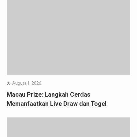
August 1, 2026
Macau Prize: Langkah Cerdas
Memanfaatkan Live Draw dan Togel