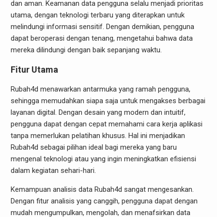
dan aman. Keamanan data pengguna selalu menjadi prioritas
utama, dengan teknologi terbaru yang diterapkan untuk
melindungi informasi sensitif. Dengan demikian, pengguna
dapat beroperasi dengan tenang, mengetahui bahwa data
mereka dilindungi dengan baik sepanjang waktu.
Fitur Utama
Rubah4d menawarkan antarmuka yang ramah pengguna,
sehingga memudahkan siapa saja untuk mengakses berbagai
layanan digital. Dengan desain yang modern dan intuitif,
pengguna dapat dengan cepat memahami cara kerja aplikasi
tanpa memerlukan pelatihan khusus. Hal ini menjadikan
Rubah4d sebagai pilihan ideal bagi mereka yang baru
mengenal teknologi atau yang ingin meningkatkan efisiensi
dalam kegiatan sehari-hari.
Kemampuan analisis data Rubah4d sangat mengesankan.
Dengan fitur analisis yang canggih, pengguna dapat dengan
mudah mengumpulkan, mengolah, dan menafsirkan data