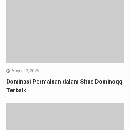
August 3, 2026
Dominasi Permainan dalam Situs Dominoqq
Terbaik