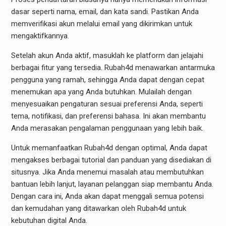
dasar seperti nama, email, dan kata sandi. Pastikan Anda
memverifikasi akun melalui email yang dikirimkan untuk
mengaktifkannya.
Setelah akun Anda aktif, masuklah ke platform dan jelajahi
berbagai fitur yang tersedia. Rubah4d menawarkan antarmuka
pengguna yang ramah, sehingga Anda dapat dengan cepat
menemukan apa yang Anda butuhkan. Mulailah dengan
menyesuaikan pengaturan sesuai preferensi Anda, seperti
tema, notifikasi, dan preferensi bahasa. Ini akan membantu
Anda merasakan pengalaman penggunaan yang lebih baik.
Untuk memanfaatkan Rubah4d dengan optimal, Anda dapat
mengakses berbagai tutorial dan panduan yang disediakan di
situsnya. Jika Anda menemui masalah atau membutuhkan
bantuan lebih lanjut, layanan pelanggan siap membantu Anda.
Dengan cara ini, Anda akan dapat menggali semua potensi
dan kemudahan yang ditawarkan oleh Rubah4d untuk
kebutuhan digital Anda.