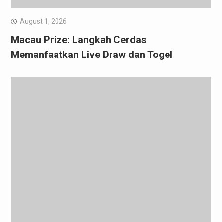
August 1, 2026
Macau Prize: Langkah Cerdas
Memanfaatkan Live Draw dan Togel