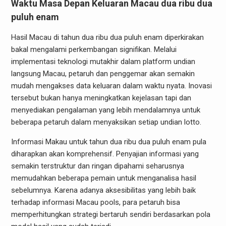
Waktu Masa Depan Keluaran Macau dua ribu dua
puluh enam
Hasil Macau di tahun dua ribu dua puluh enam diperkirakan
bakal mengalami perkembangan signifikan. Melalui
implementasi teknologi mutakhir dalam platform undian
langsung Macau, petaruh dan penggemar akan semakin
mudah mengakses data keluaran dalam waktu nyata. Inovasi
tersebut bukan hanya meningkatkan kejelasan tapi dan
menyediakan pengalaman yang lebih mendalamnya untuk
beberapa petaruh dalam menyaksikan setiap undian lotto.
Informasi Makau untuk tahun dua ribu dua puluh enam pula
diharapkan akan komprehensif. Penyajian informasi yang
semakin terstruktur dan ringan dipahami seharusnya
memudahkan beberapa pemain untuk menganalisa hasil
sebelumnya. Karena adanya aksesibilitas yang lebih baik
terhadap informasi Macau pools, para petaruh bisa
memperhitungkan strategi bertaruh sendiri berdasarkan pola