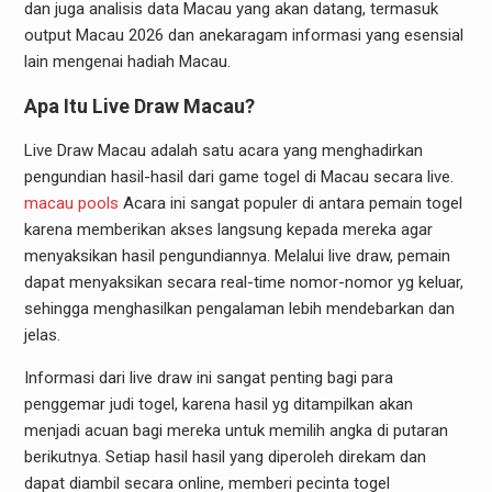
dan juga analisis data Macau yang akan datang, termasuk
output Macau 2026 dan anekaragam informasi yang esensial
lain mengenai hadiah Macau.
Apa Itu Live Draw Macau?
Live Draw Macau adalah satu acara yang menghadirkan
pengundian hasil-hasil dari game togel di Macau secara live.
macau pools
Acara ini sangat populer di antara pemain togel
karena memberikan akses langsung kepada mereka agar
menyaksikan hasil pengundiannya. Melalui live draw, pemain
dapat menyaksikan secara real-time nomor-nomor yg keluar,
sehingga menghasilkan pengalaman lebih mendebarkan dan
jelas.
Informasi dari live draw ini sangat penting bagi para
penggemar judi togel, karena hasil yg ditampilkan akan
menjadi acuan bagi mereka untuk memilih angka di putaran
berikutnya. Setiap hasil hasil yang diperoleh direkam dan
dapat diambil secara online, memberi pecinta togel