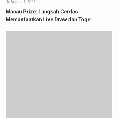
August 1, 2026
Macau Prize: Langkah Cerdas
Memanfaatkan Live Draw dan Togel