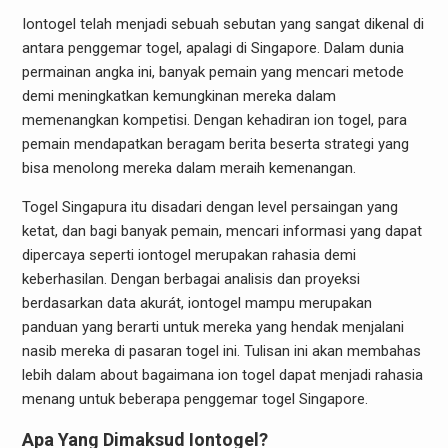
Iontogel telah menjadi sebuah sebutan yang sangat dikenal di
antara penggemar togel, apalagi di Singapore. Dalam dunia
permainan angka ini, banyak pemain yang mencari metode
demi meningkatkan kemungkinan mereka dalam
memenangkan kompetisi. Dengan kehadiran ion togel, para
pemain mendapatkan beragam berita beserta strategi yang
bisa menolong mereka dalam meraih kemenangan.
Togel Singapura itu disadari dengan level persaingan yang
ketat, dan bagi banyak pemain, mencari informasi yang dapat
dipercaya seperti iontogel merupakan rahasia demi
keberhasilan. Dengan berbagai analisis dan proyeksi
berdasarkan data akurát, iontogel mampu merupakan
panduan yang berarti untuk mereka yang hendak menjalani
nasib mereka di pasaran togel ini. Tulisan ini akan membahas
lebih dalam about bagaimana ion togel dapat menjadi rahasia
menang untuk beberapa penggemar togel Singapore.
Apa Yang Dimaksud Iontogel?