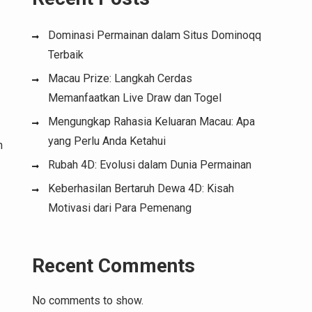
Dominasi Permainan dalam Situs Dominoqq
Terbaik
Macau Prize: Langkah Cerdas
Memanfaatkan Live Draw dan Togel
Mengungkap Rahasia Keluaran Macau: Apa
yang Perlu Anda Ketahui
h
Rubah 4D: Evolusi dalam Dunia Permainan
Keberhasilan Bertaruh Dewa 4D: Kisah
Motivasi dari Para Pemenang
Recent Comments
No comments to show.