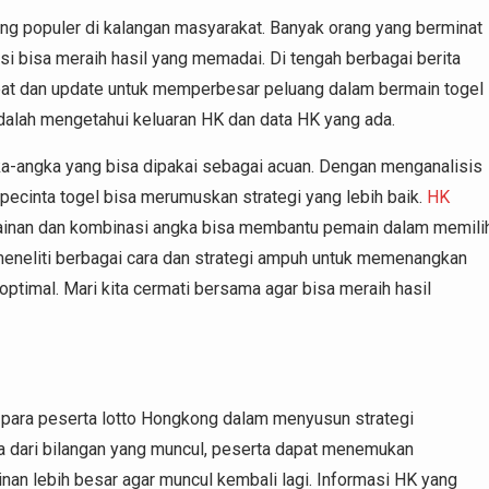
ng populer di kalangan masyarakat. Banyak orang yang berminat
 bisa meraih hasil yang memadai. Di tengah berbagai berita
epat dan update untuk memperbesar peluang dalam bermain togel
dalah mengetahui keluaran HK dan data HK yang ada.
ka-angka yang bisa dipakai sebagai acuan. Dengan menganalisis
pecinta togel bisa merumuskan strategi yang lebih baik.
HK
ainan dan kombinasi angka bisa membantu pemain dalam memili
n meneliti berbagai cara dan strategi ampuh untuk memenangkan
imal. Mari kita cermati bersama agar bisa meraih hasil
uk para peserta lotto Hongkong dalam menyusun strategi
 dari bilangan yang muncul, peserta dapat menemukan
an lebih besar agar muncul kembali lagi. Informasi HK yang