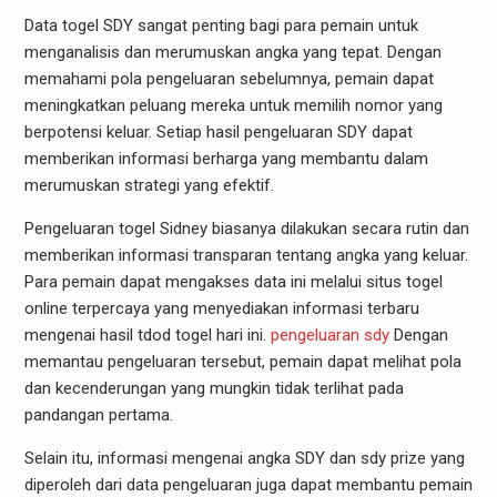
Data togel SDY sangat penting bagi para pemain untuk
menganalisis dan merumuskan angka yang tepat. Dengan
memahami pola pengeluaran sebelumnya, pemain dapat
meningkatkan peluang mereka untuk memilih nomor yang
berpotensi keluar. Setiap hasil pengeluaran SDY dapat
memberikan informasi berharga yang membantu dalam
merumuskan strategi yang efektif.
Pengeluaran togel Sidney biasanya dilakukan secara rutin dan
memberikan informasi transparan tentang angka yang keluar.
Para pemain dapat mengakses data ini melalui situs togel
online terpercaya yang menyediakan informasi terbaru
mengenai hasil tdod togel hari ini.
pengeluaran sdy
Dengan
memantau pengeluaran tersebut, pemain dapat melihat pola
dan kecenderungan yang mungkin tidak terlihat pada
pandangan pertama.
Selain itu, informasi mengenai angka SDY dan sdy prize yang
diperoleh dari data pengeluaran juga dapat membantu pemain