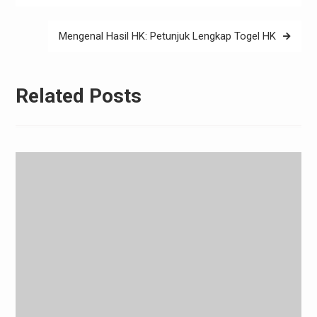
Mengenal Hasil HK: Petunjuk Lengkap Togel HK
Related Posts