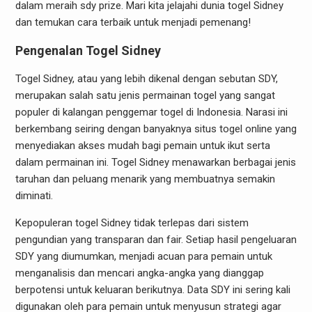
dalam meraih sdy prize. Mari kita jelajahi dunia togel Sidney
dan temukan cara terbaik untuk menjadi pemenang!
Pengenalan Togel Sidney
Togel Sidney, atau yang lebih dikenal dengan sebutan SDY,
merupakan salah satu jenis permainan togel yang sangat
populer di kalangan penggemar togel di Indonesia. Narasi ini
berkembang seiring dengan banyaknya situs togel online yang
menyediakan akses mudah bagi pemain untuk ikut serta
dalam permainan ini. Togel Sidney menawarkan berbagai jenis
taruhan dan peluang menarik yang membuatnya semakin
diminati.
Kepopuleran togel Sidney tidak terlepas dari sistem
pengundian yang transparan dan fair. Setiap hasil pengeluaran
SDY yang diumumkan, menjadi acuan para pemain untuk
menganalisis dan mencari angka-angka yang dianggap
berpotensi untuk keluaran berikutnya. Data SDY ini sering kali
digunakan oleh para pemain untuk menyusun strategi agar