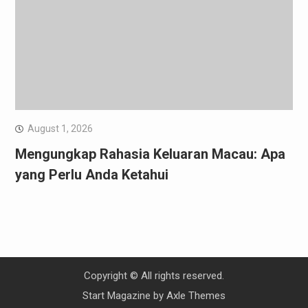
August 1, 2026
Mengungkap Rahasia Keluaran Macau: Apa
yang Perlu Anda Ketahui
Copyright © All rights reserved.
Start Magazine by
Axle Themes