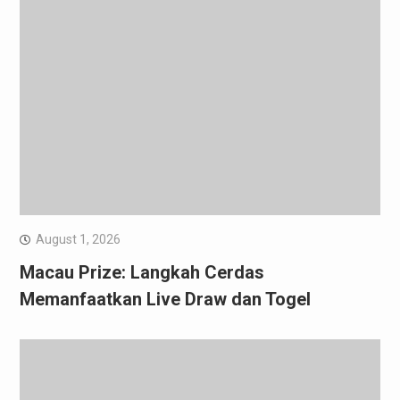
August 1, 2026
Macau Prize: Langkah Cerdas
Memanfaatkan Live Draw dan Togel