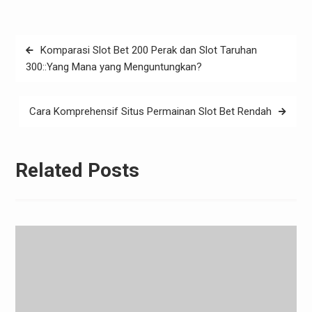
Post
Komparasi Slot Bet 200 Perak dan Slot Taruhan
navigation
300::Yang Mana yang Menguntungkan?
Cara Komprehensif Situs Permainan Slot Bet Rendah
Related Posts