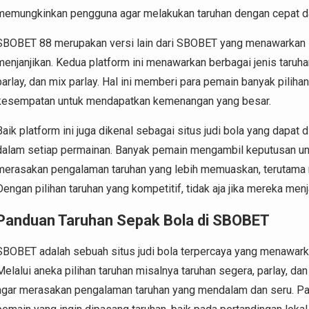
memungkinkan pengguna agar melakukan taruhan dengan cepat d
SBOBET 88 merupakan versi lain dari SBOBET yang menawarkan 
menjanjikan. Kedua platform ini menawarkan berbagai jenis taruh
parlay, dan mix parlay. Hal ini memberi para pemain banyak pili
kesempatan untuk mendapatkan kemenangan yang besar.
Baik platform ini juga dikenal sebagai situs judi bola yang dap
dalam setiap permainan. Banyak pemain mengambil keputusan 
merasakan pengalaman taruhan yang lebih memuaskan, terutama m
Dengan pilihan taruhan yang kompetitif, tidak aja jika mereka menj
Panduan Taruhan Sepak Bola di SBOBET
SBOBET adalah sebuah situs judi bola terpercaya yang menawarka
Melalui aneka pilihan taruhan misalnya taruhan segera, parlay,
agar merasakan pengalaman taruhan yang mendalam dan seru. Pa