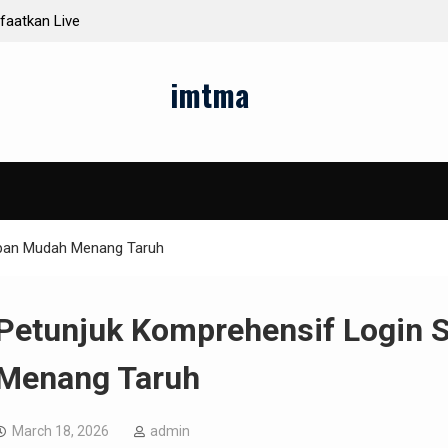
an Macau: Apa yang Perlu
Rubah 4D: Evolusi dalam Dunia Perma
imtma
apan Mudah Menang Taruh
Petunjuk Komprehensif Login
Menang Taruh
March 18, 2026
admin