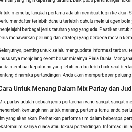
pemain yang ingin dipasang taruhan, baik pada pertandingan lokal
Untuk, memulai, langkah pertama adalah membuat login ke akun 
perlu mendaftar terlebih dahulu terlebih dahulu melalui agen bola
menjelajahi berbagai jenis taruhan yang yang ada. Pastikan untuk 
jenis menawarkan peluang dan strategi yang berbeda meraih ke
Selanjutnya, penting untuk selalu mengupdate informasi terbaru t
khususnya menjelang event besar misalnya Piala Dunia. Menganal
Anda membuat keputusan yang lebih cerdas lebih baik saat ber
tentang dinamika pertandingan, Anda akan memperbesar peluang 
Cara Untuk Menang Dalam Mix Parlay dan Judi
Mix parlay adalah sebuah jenis pertaruhan yang sangat sangat men
menambah kemungkinan untuk menang, pertama-tama, anda perlu 
tim yang akan akan. Perhatikan performa tim dalam beberapa per
eksternal misalnya cuaca atau lokasi pertandingan. Informasi in