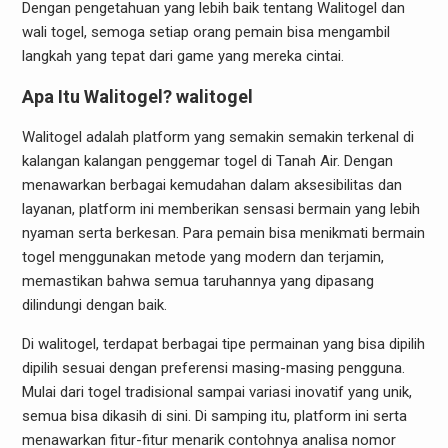
Dengan pengetahuan yang lebih baik tentang Walitogel dan
wali togel, semoga setiap orang pemain bisa mengambil
langkah yang tepat dari game yang mereka cintai.
Apa Itu Walitogel?
walitogel
Walitogel adalah platform yang semakin semakin terkenal di
kalangan kalangan penggemar togel di Tanah Air. Dengan
menawarkan berbagai kemudahan dalam aksesibilitas dan
layanan, platform ini memberikan sensasi bermain yang lebih
nyaman serta berkesan. Para pemain bisa menikmati bermain
togel menggunakan metode yang modern dan terjamin,
memastikan bahwa semua taruhannya yang dipasang
dilindungi dengan baik.
Di walitogel, terdapat berbagai tipe permainan yang bisa dipilih
dipilih sesuai dengan preferensi masing-masing pengguna.
Mulai dari togel tradisional sampai variasi inovatif yang unik,
semua bisa dikasih di sini. Di samping itu, platform ini serta
menawarkan fitur-fitur menarik contohnya analisa nomor