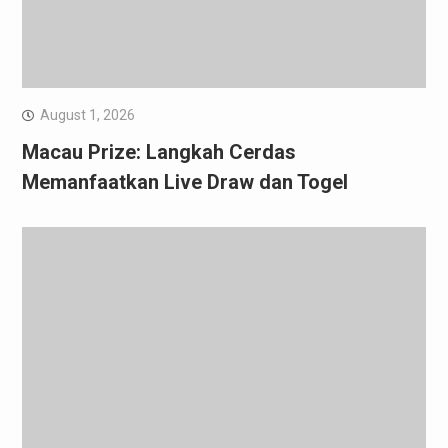
August 1, 2026
Macau Prize: Langkah Cerdas
Memanfaatkan Live Draw dan Togel