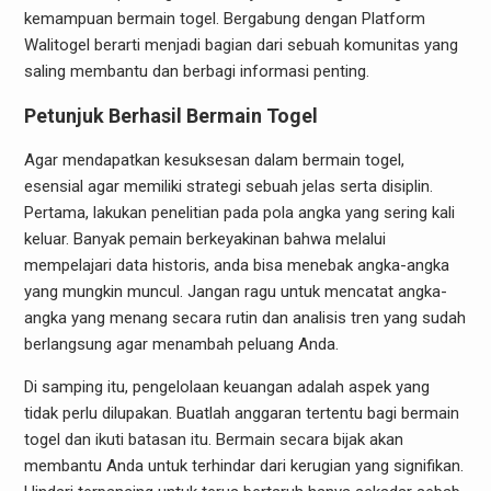
kemampuan bermain togel. Bergabung dengan Platform
Walitogel berarti menjadi bagian dari sebuah komunitas yang
saling membantu dan berbagi informasi penting.
Petunjuk Berhasil Bermain Togel
Agar mendapatkan kesuksesan dalam bermain togel,
esensial agar memiliki strategi sebuah jelas serta disiplin.
Pertama, lakukan penelitian pada pola angka yang sering kali
keluar. Banyak pemain berkeyakinan bahwa melalui
mempelajari data historis, anda bisa menebak angka-angka
yang mungkin muncul. Jangan ragu untuk mencatat angka-
angka yang menang secara rutin dan analisis tren yang sudah
berlangsung agar menambah peluang Anda.
Di samping itu, pengelolaan keuangan adalah aspek yang
tidak perlu dilupakan. Buatlah anggaran tertentu bagi bermain
togel dan ikuti batasan itu. Bermain secara bijak akan
membantu Anda untuk terhindar dari kerugian yang signifikan.