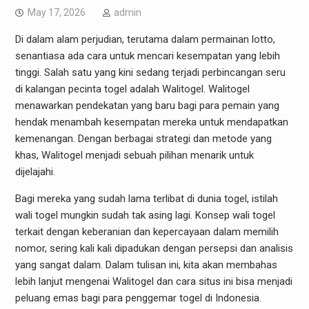
May 17, 2026
admin
Di dalam alam perjudian, terutama dalam permainan lotto,
senantiasa ada cara untuk mencari kesempatan yang lebih
tinggi. Salah satu yang kini sedang terjadi perbincangan seru
di kalangan pecinta togel adalah Walitogel. Walitogel
menawarkan pendekatan yang baru bagi para pemain yang
hendak menambah kesempatan mereka untuk mendapatkan
kemenangan. Dengan berbagai strategi dan metode yang
khas, Walitogel menjadi sebuah pilihan menarik untuk
dijelajahi.
Bagi mereka yang sudah lama terlibat di dunia togel, istilah
wali togel mungkin sudah tak asing lagi. Konsep wali togel
terkait dengan keberanian dan kepercayaan dalam memilih
nomor, sering kali kali dipadukan dengan persepsi dan analisis
yang sangat dalam. Dalam tulisan ini, kita akan membahas
lebih lanjut mengenai Walitogel dan cara situs ini bisa menjadi
peluang emas bagi para penggemar togel di Indonesia.