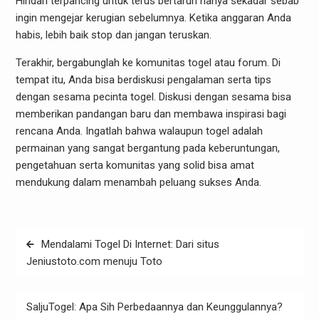
Hindari terpancing untuk terus bertaruh hanya sekadar sebab
ingin mengejar kerugian sebelumnya. Ketika anggaran Anda
habis, lebih baik stop dan jangan teruskan.
Terakhir, bergabunglah ke komunitas togel atau forum. Di
tempat itu, Anda bisa berdiskusi pengalaman serta tips
dengan sesama pecinta togel. Diskusi dengan sesama bisa
memberikan pandangan baru dan membawa inspirasi bagi
rencana Anda. Ingatlah bahwa walaupun togel adalah
permainan yang sangat bergantung pada keberuntungan,
pengetahuan serta komunitas yang solid bisa amat
mendukung dalam menambah peluang sukses Anda.
Post
Mendalami Togel Di Internet: Dari situs
navigation
Jeniustoto.com menuju Toto
SaljuTogel: Apa Sih Perbedaannya dan Keunggulannya?