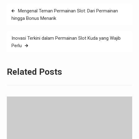
Post
Mengenal Teman Permainan Slot: Dari Permainan
navigation
hingga Bonus Menarik
Inovasi Terkini dalam Permainan Slot Kuda yang Wajib
Perlu
Related Posts