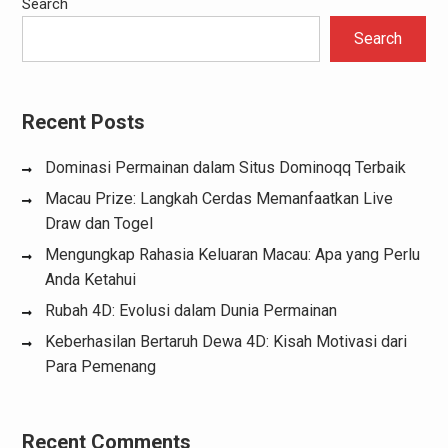
Search
Search
Recent Posts
Dominasi Permainan dalam Situs Dominoqq Terbaik
Macau Prize: Langkah Cerdas Memanfaatkan Live
Draw dan Togel
Mengungkap Rahasia Keluaran Macau: Apa yang Perlu
Anda Ketahui
Rubah 4D: Evolusi dalam Dunia Permainan
Keberhasilan Bertaruh Dewa 4D: Kisah Motivasi dari
Para Pemenang
Recent Comments