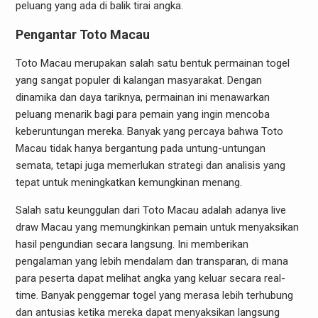
peluang yang ada di balik tirai angka.
Pengantar Toto Macau
Toto Macau merupakan salah satu bentuk permainan togel
yang sangat populer di kalangan masyarakat. Dengan
dinamika dan daya tariknya, permainan ini menawarkan
peluang menarik bagi para pemain yang ingin mencoba
keberuntungan mereka. Banyak yang percaya bahwa Toto
Macau tidak hanya bergantung pada untung-untungan
semata, tetapi juga memerlukan strategi dan analisis yang
tepat untuk meningkatkan kemungkinan menang.
Salah satu keunggulan dari Toto Macau adalah adanya live
draw Macau yang memungkinkan pemain untuk menyaksikan
hasil pengundian secara langsung. Ini memberikan
pengalaman yang lebih mendalam dan transparan, di mana
para peserta dapat melihat angka yang keluar secara real-
time. Banyak penggemar togel yang merasa lebih terhubung
dan antusias ketika mereka dapat menyaksikan langsung