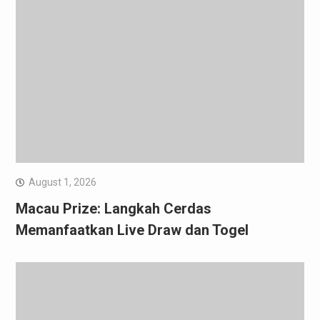
August 1, 2026
Macau Prize: Langkah Cerdas
Memanfaatkan Live Draw dan Togel