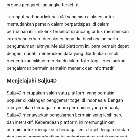
proses pengambilan angka tersebut.
Terdapat berbagai link salju4d yang bisa diakses untuk
memudahkan pemain dalam berpartisipasi di dalam
permainan ini. Link-link tersebut dirancang untuk memberikan
informasi terbaru dan akses cepat ke hasil undian serta
pengumuman lainnya. Melalui platform ini, para pemain dapat
dengan mudah menemukan data yang dibutuhkan untuk
menentukan pilihan mereka di dalam toto togel, menjadikan
pengalaman bermain semakin menarik dan informatif.
Menjelajahi Salju4D
Salju4D merupakan salah satu platform yang semakin
populer di kalangan penggemar togel di Indonesia. Dengan
menyediakan berbagai macam permainan yang menarik,
Salju4D menawarkan pengalaman bermain yang lebih seru
dan interaktif. Keberadaan platform ini memungkinkan
pemain untuk mengakses berbagai jenis togel dengan mudah