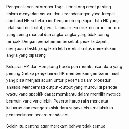
Penganalisaan informasi Togel Hongkong amat penting
dalam menyadari ciri-ciri dan kecenderungan yang tampak
dari hasil HK sebelum ini. Dengan mempelajari data HK yang
telah sudah dicatat, peserta bisa menemukan nomor-nomor
yang sering muncul dan angka-angka yang tidak sering
tampak. Dengan pemahaman tersebut, peserta dapat
menyusun taktik yang lebih lebih efektif untuk menentukan
angka yang dipasang.
Keluaran HK dari Hongkong Pools pun memberikan data yang
penting. Setiap pengeluaran HK memberikan gambaran hasil
yang bisa menjadi acuan untuk peserta dalam prosedur
analisis. Mencermati output-output yang muncul di periode
waktu yang spesifik dapat membantu dalam memilih metode
bermain yang yang lebih. Peserta harus rajin mencatat
keluaran dan mengorganisir data supaya bisa melakukan
penganalisaan secara mendalam.
Selain itu, penting agar merekam bahwa tidak semua