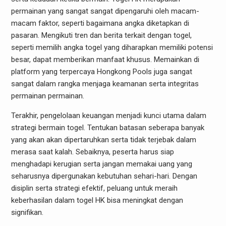
permainan yang sangat sangat dipengaruhi oleh macam-
macam faktor, seperti bagaimana angka diketapkan di
pasaran. Mengikuti tren dan berita terkait dengan togel,
seperti memilih angka togel yang diharapkan memiliki potensi
besar, dapat memberikan manfaat khusus. Memainkan di
platform yang terpercaya Hongkong Pools juga sangat
sangat dalam rangka menjaga keamanan serta integritas
permainan permainan.
Terakhir, pengelolaan keuangan menjadi kunci utama dalam
strategi bermain togel. Tentukan batasan seberapa banyak
yang akan akan dipertaruhkan serta tidak terjebak dalam
merasa saat kalah. Sebaiknya, peserta harus siap
menghadapi kerugian serta jangan memakai uang yang
seharusnya dipergunakan kebutuhan sehari-hari. Dengan
disiplin serta strategi efektif, peluang untuk meraih
keberhasilan dalam togel HK bisa meningkat dengan
signifikan.