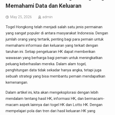
Memahami Data dan Keluaran
May 25, 2026
admin
Togel Hongkong telah menjadi salah satu jenis permainan
yang sangat populer di antara masyarakat Indonesia. Dengan
jumlah orang yang tertarik, penting bagi para pemain untuk
memahami informasi dan keluaran yang terkait dengan
taruhan ini. Setiap pengeluaran HK dapat memberikan
wawasan yang berharga bagi pemain untuk meningkatkan
peluang keberhasilan mereka. Dalam alam togel,
penghitungan data tidak sekadar hanya angka, tetapi juga
sebuah strategi yang bisa membantu pemain mendapatkan
kemenangan.
Dalam artikel ini, kita akan mengeksplorasi dengan lebih
mendalam tentang hasil HK, informasi HK, dan bermacam-
macam aspek lainnya dari togel HK dan Lotto HK. Dengan
mempelajari pola dan tren dari hasil keluaran HK yang