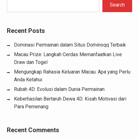
Search
Recent Posts
Dominasi Permainan dalam Situs Dominoqq Terbaik
Macau Prize: Langkah Cerdas Memanfaatkan Live
Draw dan Togel
Mengungkap Rahasia Keluaran Macau: Apa yang Perlu
Anda Ketahui
Rubah 4D: Evolusi dalam Dunia Permainan
Keberhasilan Bertaruh Dewa 4D: Kisah Motivasi dari
Para Pemenang
Recent Comments