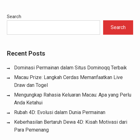
Search
Search
Recent Posts
Dominasi Permainan dalam Situs Dominoqq Terbaik
Macau Prize: Langkah Cerdas Memanfaatkan Live
Draw dan Togel
Mengungkap Rahasia Keluaran Macau: Apa yang Perlu
Anda Ketahui
Rubah 4D: Evolusi dalam Dunia Permainan
Keberhasilan Bertaruh Dewa 4D: Kisah Motivasi dari
Para Pemenang