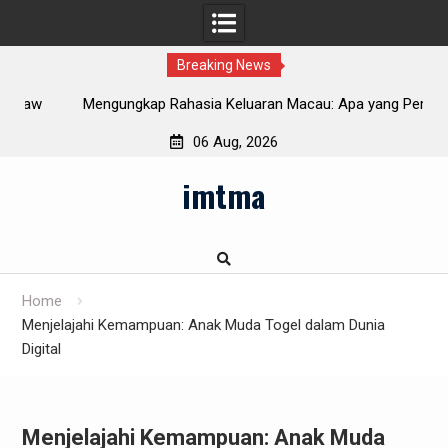
Breaking News
aw
Mengungkap Rahasia Keluaran Macau: Apa yang Perlu
Anda Ketahui
06 Aug, 2026
Skip
imtma
to
content
Home
Menjelajahi Kemampuan: Anak Muda Togel dalam Dunia
Digital
Menjelajahi Kemampuan: Anak Muda