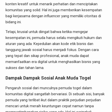
konten kreatif untuk menarik perhatian dan menciptakan
komunitas yang solid. Hal ini juga memberikan kesempatan
bagi kerjasama dengan influencer yang memiliki otoritas di
bidang ini.
Tetapi, krusial untuk diingat bahwa ketika mengejar
kesempatan ini, pemuda harus selalu mengikuti hukum dan
aturan yang ada. Kepedulian akan kode etik bisnis dan
tanggung jawab sosial harus menjadi fokus. Dengan cara
yang tepat dan sikap profesional, anak muda dapat
memanfaatkan era digital untuk menghasilkan bisnis yang
sukses dan tahan lama.
Dampak Dampak Sosial Anak Muda Togel
Pengaruh sosial dari munculnya pemuda togel dalam
komunitas digital sangatlah bervariasi. Di sebuah sisi, banyak
pemuda yang terlibat ikut dalam praktik perjudian perjudian
mencari untuk meraih keuntungan cepat namun tanpa