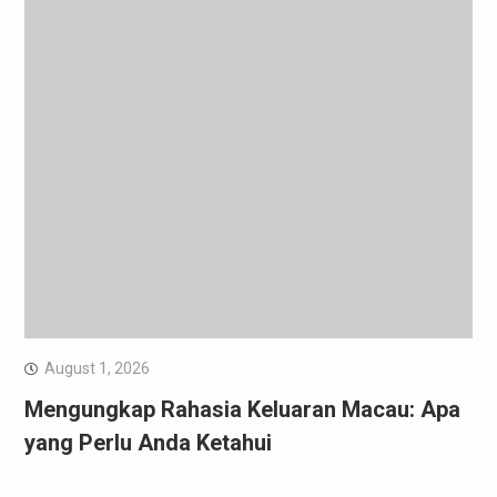
August 1, 2026
Mengungkap Rahasia Keluaran Macau: Apa
yang Perlu Anda Ketahui