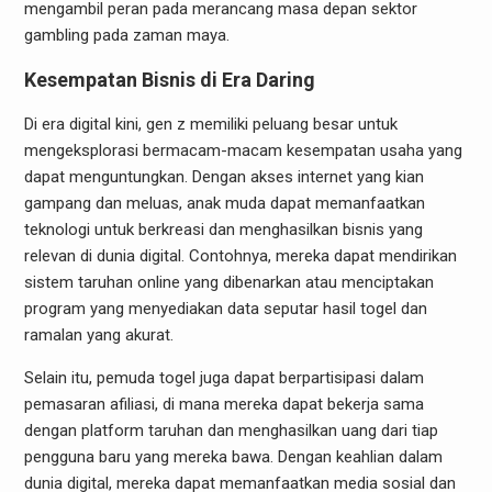
mengambil peran pada merancang masa depan sektor
gambling pada zaman maya.
Kesempatan Bisnis di Era Daring
Di era digital kini, gen z memiliki peluang besar untuk
mengeksplorasi bermacam-macam kesempatan usaha yang
dapat menguntungkan. Dengan akses internet yang kian
gampang dan meluas, anak muda dapat memanfaatkan
teknologi untuk berkreasi dan menghasilkan bisnis yang
relevan di dunia digital. Contohnya, mereka dapat mendirikan
sistem taruhan online yang dibenarkan atau menciptakan
program yang menyediakan data seputar hasil togel dan
ramalan yang akurat.
Selain itu, pemuda togel juga dapat berpartisipasi dalam
pemasaran afiliasi, di mana mereka dapat bekerja sama
dengan platform taruhan dan menghasilkan uang dari tiap
pengguna baru yang mereka bawa. Dengan keahlian dalam
dunia digital, mereka dapat memanfaatkan media sosial dan