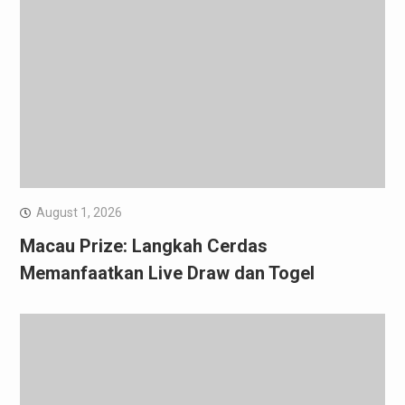
August 1, 2026
Macau Prize: Langkah Cerdas
Memanfaatkan Live Draw dan Togel