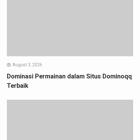
August 3, 2026
Dominasi Permainan dalam Situs Dominoqq
Terbaik