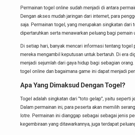
Permainan togel online sudah menjadi di antara permain
Dengan akses mudah jaringan dari internet, para pengg
saja. Permainan togel, yang merupakan singkatan dari 
dipertaruhkan serta menawarkan peluang bagi pemain 
Di setiap hari, banyak mencari informasi tentang tog
mereka mengambil keputusan untuk bertaruh. Di era digi
menjadi sejumlah dari gaya hidup bagi sebagian orang. 
togel online dan bagaimana game ini dapat menjadi p
Apa Yang Dimaksud Dengan Togel?
Togel adalah singkatan dari "toto gelap", yaitu seperti
Dalam permainan ini, para peserta akan memilih serang
lotre. Permainan ini dianggap sebagai sebagai jenis p
kegembiraan yang ditawarkannya, juga terdapat pelua