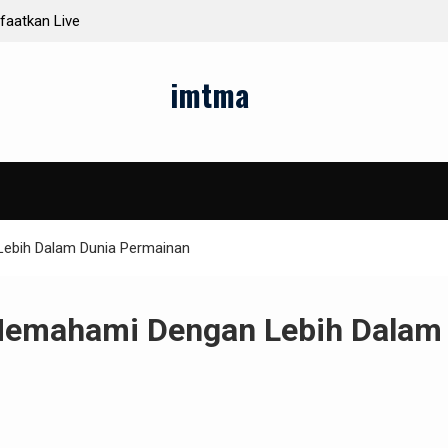
Keluaran Macau: Apa yang Perlu
Rubah 4D: Evolusi dalam Dunia 
imtma
Lebih Dalam Dunia Permainan
 Memahami Dengan Lebih Dalam