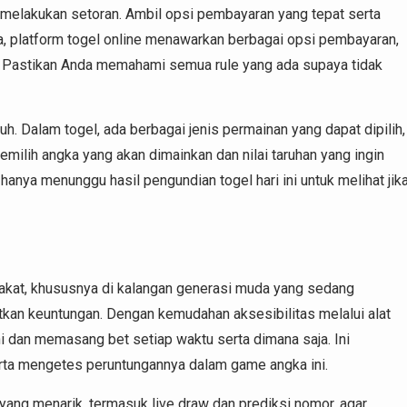
h melakukan setoran. Ambil opsi pembayaran yang tepat serta
a, platform togel online menawarkan berbagai opsi pembayaran,
ard. Pastikan Anda memahami semua rule yang ada supaya tidak
uh. Dalam togel, ada berbagai jenis permainan yang dapat dipilih,
milih angka yang akan dimainkan dan nilai taruhan yang ingin
anya menunggu hasil pengundian togel hari ini untuk melihat jik
arakat, khususnya di kalangan generasi muda yang sedang
kan keuntungan. Dengan kemudahan aksesibilitas melalui alat
ni dan memasang bet setiap waktu serta dimana saja. Ini
ta mengetes peruntungannya dalam game angka ini.
yang menarik, termasuk live draw dan prediksi nomor, agar