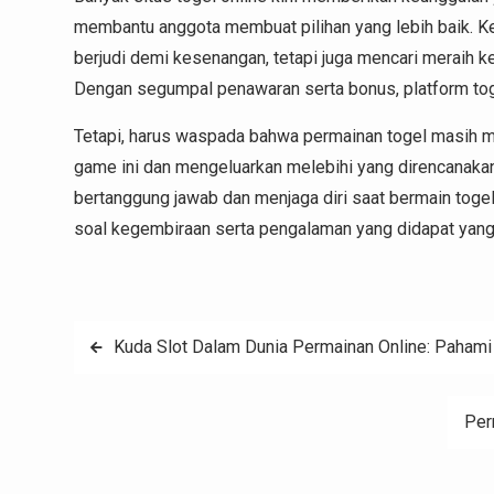
membantu anggota membuat pilihan yang lebih baik. 
berjudi demi kesenangan, tetapi juga mencari meraih
Dengan segumpal penawaran serta bonus, platform tog
Tetapi, harus waspada bahwa permainan togel masih m
game ini dan mengeluarkan melebihi yang direncanakan.
bertanggung jawab dan menjaga diri saat bermain togel 
soal kegembiraan serta pengalaman yang didapat yang
Post
Kuda Slot Dalam Dunia Permainan Online: Paham
navigation
Per