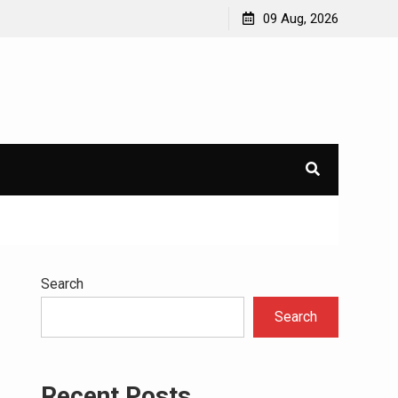
Permainan
Dominasi Permainan dalam Situs Dominoq
09 Aug, 2026
Search
Search
Recent Posts