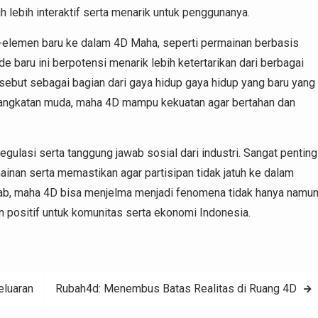
 lebih interaktif serta menarik untuk penggunanya.
n-elemen baru ke dalam 4D Maha, seperti permainan berbasis
-ide baru ini berpotensi menarik lebih ketertarikan dari berbagai
ebut sebagai bagian dari gaya hidup gaya hidup yang baru yang
 angkatan muda, maha 4D mampu kekuatan agar bertahan dan
gulasi serta tanggung jawab sosial dari industri. Sangat penting
inan serta memastikan agar partisipan tidak jatuh ke dalam
wab, maha 4D bisa menjelma menjadi fenomena tidak hanya namu
 positif untuk komunitas serta ekonomi Indonesia.
eluaran
Rubah4d: Menembus Batas Realitas di Ruang 4D