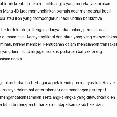
t lebih kreatif ketika memilih angka yang mereka yakini akan
am Maha 4D juga memungkinkan pemain agar mengetahui hasil
a atau tren yang mempengaruhi hasil undian berikutnya.
 faktor teknologi. Dengan adanya situs online, pemain bisa
 di mana saja. Adanya aplikasi dan situs yang yang menyediakan
inati, karena memberi kemudahan dalam menjalankan transaksi
yang lain. Trend ini juga menarik perhatian banyak orang,
ainan angka.
nifikan terhadap berbagai aspek kehidupan masyarakat. Banyak
khususnya dalam hal entertainment dan pandangan persepsi
 mengandalkan ramalan serta angka-angka yang ditawarkan oleh
sa lebih berharapan terhadap mendapatkan nasib baik dari