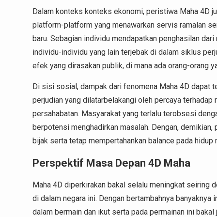
Dalam konteks konteks ekonomi, peristiwa Maha 4D j
platform-platform yang menawarkan servis ramalan se
baru. Sebagian individu mendapatkan penghasilan dari
individu-individu yang lain terjebak di dalam siklus pe
efek yang dirasakan publik, di mana ada orang-orang ya
Di sisi sosial, dampak dari fenomena Maha 4D dapat te
perjudian yang dilatarbelakangi oleh percaya terhadap
persahabatan. Masyarakat yang terlalu terobsesi deng
berpotensi menghadirkan masalah. Dengan, demikian, p
bijak serta tetap mempertahankan balance pada hidup 
Perspektif Masa Depan 4D Maha
Maha 4D diperkirakan bakal selalu meningkat seiring
di dalam negara ini. Dengan bertambahnya banyaknya in
dalam bermain dan ikut serta pada permainan ini bakal