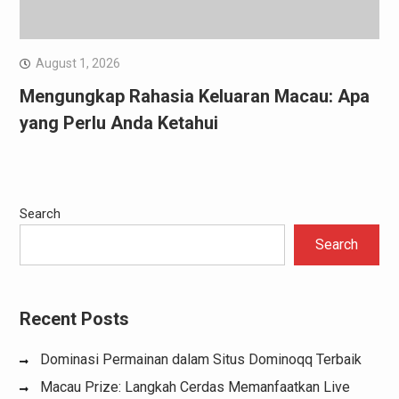
August 1, 2026
Mengungkap Rahasia Keluaran Macau: Apa
yang Perlu Anda Ketahui
Search
Search
Recent Posts
Dominasi Permainan dalam Situs Dominoqq Terbaik
Macau Prize: Langkah Cerdas Memanfaatkan Live