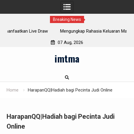
Breaking News
aw
Mengungkap Rahasia Keluaran Macau: Apa yang Perlu
Anda Ketahui
07 Aug, 2026
Skip
imtma
to
content
Home
HarapanQQ|Hadiah bagi Pecinta Judi Online
HarapanQQ|Hadiah bagi Pecinta Judi
Online