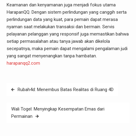
Keamanan dan kenyamanan juga menjadi fokus utama
HarapanQQ. Dengan sistem perlindungan yang canggih serta
perlindungan data yang kuat, para pemain dapat merasa
nyaman saat melakukan transaksi dan bermain. Servis
pelayanan pelanggan yang responsif juga memastikan bahwa
setiap permasalahan atau tanya jawab akan dikelola
secepatnya, maka pemain dapat mengalami pengalaman judi
yang sangat menyenangkan tanpa hambatan.
harapanqq2.com
Post
Rubah4d: Menembus Batas Realitas di Ruang 4D
navigation
Wali Togel: Menyingkap Kesempatan Emas dari
Permainan