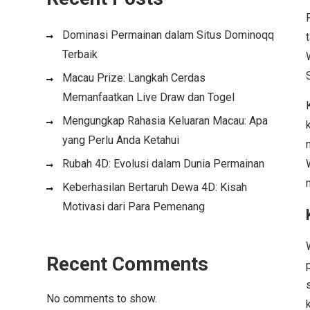
Dominasi Permainan dalam Situs Dominoqq
Terbaik
Macau Prize: Langkah Cerdas
Memanfaatkan Live Draw dan Togel
Mengungkap Rahasia Keluaran Macau: Apa
yang Perlu Anda Ketahui
Rubah 4D: Evolusi dalam Dunia Permainan
Keberhasilan Bertaruh Dewa 4D: Kisah
Motivasi dari Para Pemenang
Recent Comments
No comments to show.