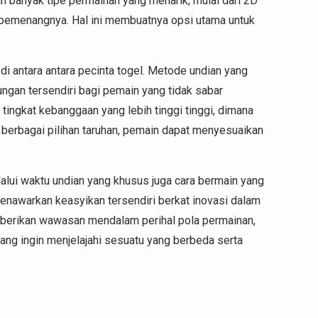
 banyak tipe permainan yang menarik, mulai dari 2D
pemenangnya. Hal ini membuatnya opsi utama untuk
di antara antara pecinta togel. Metode undian yang
ungan tersendiri bagi pemain yang tidak sabar
tingkat kebanggaan yang lebih tinggi tinggi, dimana
n berbagai pilihan taruhan, pemain dapat menyesuaikan
lui waktu undian yang khusus juga cara bermain yang
awarkan keasyikan tersendiri berkat inovasi dalam
emberikan wawasan mendalam perihal pola permainan,
ng ingin menjelajahi sesuatu yang berbeda serta