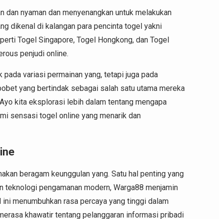
 aman dan nyaman dan menyenangkan untuk melakukan
ng dikenal di kalangan para pencinta togel yakni
perti Togel Singapore, Togel Hongkong, dan Togel
rous penjudi online.
k pada variasi permainan yang, tetapi juga pada
obet yang bertindak sebagai salah satu utama mereka
yo kita eksplorasi lebih dalam tentang mengapa
mi sensasi togel online yang menarik dan
ine
renakan beragam keunggulan yang. Satu hal penting yang
an teknologi pengamanan modern, Warga88 menjamin
l ini menumbuhkan rasa percaya yang tinggi dalam
merasa khawatir tentang pelanggaran informasi pribadi