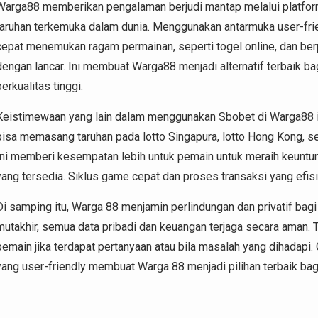
Warga88 memberikan pengalaman berjudi mantap melalui platfor
taruhan terkemuka dalam dunia. Menggunakan antarmuka user-fri
cepat menemukan ragam permainan, seperti togel online, dan ber
dengan lancar. Ini membuat Warga88 menjadi alternatif terbaik 
berkualitas tinggi.
Keistimewaan yang lain dalam menggunakan Sbobet di Warga88 i
bisa memasang taruhan pada lotto Singapura, lotto Hong Kong, s
Ini memberi kesempatan lebih untuk pemain untuk meraih keuntun
yang tersedia. Siklus game cepat dan proses transaksi yang efisi
Di samping itu, Warga 88 menjamin perlindungan dan privatif bag
mutakhir, semua data pribadi dan keuangan terjaga secara aman
pemain jika terdapat pertanyaan atau bila masalah yang dihadapi
yang user-friendly membuat Warga 88 menjadi pilihan terbaik bagi