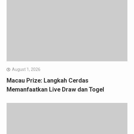
August 1, 2026
Macau Prize: Langkah Cerdas
Memanfaatkan Live Draw dan Togel