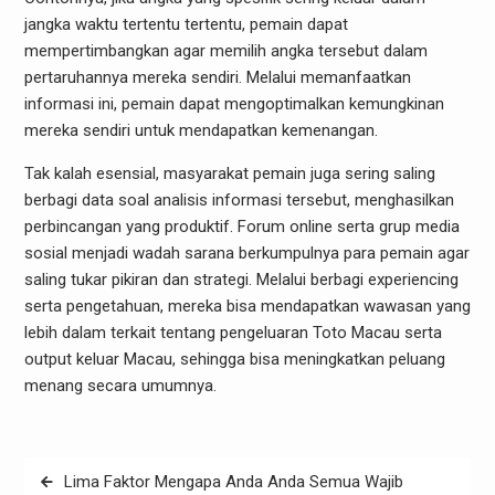
jangka waktu tertentu tertentu, pemain dapat
mempertimbangkan agar memilih angka tersebut dalam
pertaruhannya mereka sendiri. Melalui memanfaatkan
informasi ini, pemain dapat mengoptimalkan kemungkinan
mereka sendiri untuk mendapatkan kemenangan.
Tak kalah esensial, masyarakat pemain juga sering saling
berbagi data soal analisis informasi tersebut, menghasilkan
perbincangan yang produktif. Forum online serta grup media
sosial menjadi wadah sarana berkumpulnya para pemain agar
saling tukar pikiran dan strategi. Melalui berbagi experiencing
serta pengetahuan, mereka bisa mendapatkan wawasan yang
lebih dalam terkait tentang pengeluaran Toto Macau serta
output keluar Macau, sehingga bisa meningkatkan peluang
menang secara umumnya.
Post
Lima Faktor Mengapa Anda Anda Semua Wajib