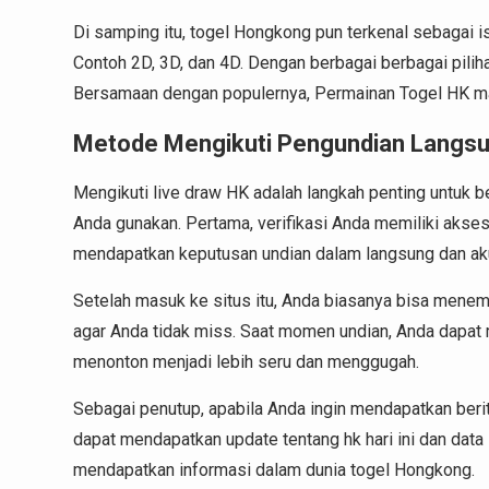
Di samping itu, togel Hongkong pun terkenal sebagai 
Contoh 2D, 3D, dan 4D. Dengan berbagai berbagai piliha
Bersamaan dengan populernya, Permainan Togel HK masi
Metode Mengikuti Pengundian Langs
Mengikuti live draw HK adalah langkah penting untuk
Anda gunakan. Pertama, verifikasi Anda memiliki akses
mendapatkan keputusan undian dalam langsung dan aku
Setelah masuk ke situs itu, Anda biasanya bisa menem
agar Anda tidak miss. Saat momen undian, Anda dapat m
menonton menjadi lebih seru dan menggugah.
Sebagai penutup, apabila Anda ingin mendapatkan berita
dapat mendapatkan update tentang hk hari ini dan data
mendapatkan informasi dalam dunia togel Hongkong.