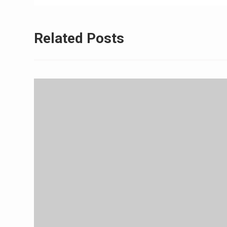
navigation
Related Posts