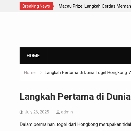
 Prize: Langkah Cerdas Memanfaatkan Live
Mengungkap Rah
Breaking News
dan Togel
Anda Ketahui
Skip
to
content
HOME
Home
Langkah Pertama di Dunia Togel Hongkong: A
Langkah Pertama di Dunia
July 26, 2025
admin
Dalam permainan, togel dari Hongkong merupakan tidak