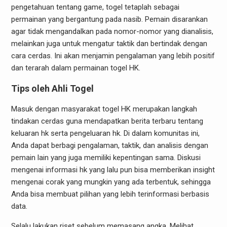
pengetahuan tentang game, togel tetaplah sebagai
permainan yang bergantung pada nasib. Pemain disarankan
agar tidak mengandalkan pada nomor-nomor yang dianalisis,
melainkan juga untuk mengatur taktik dan bertindak dengan
cara cerdas. Ini akan menjamin pengalaman yang lebih positif
dan terarah dalam permainan togel HK.
Tips oleh Ahli Togel
Masuk dengan masyarakat togel HK merupakan langkah
tindakan cerdas guna mendapatkan berita terbaru tentang
keluaran hk serta pengeluaran hk. Di dalam komunitas ini,
Anda dapat berbagi pengalaman, taktik, dan analisis dengan
pemain lain yang juga memiliki kepentingan sama. Diskusi
mengenai informasi hk yang lalu pun bisa memberikan insight
mengenai corak yang mungkin yang ada terbentuk, sehingga
Anda bisa membuat pilihan yang lebih terinformasi berbasis
data.
Selalu lakukan riset sebelum memasang angka. Melihat