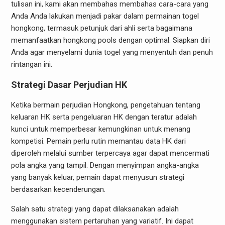
tulisan ini, kami akan membahas membahas cara-cara yang
Anda Anda lakukan menjadi pakar dalam permainan togel
hongkong, termasuk petunjuk dari ahli serta bagaimana
memanfaatkan hongkong pools dengan optimal. Siapkan diri
Anda agar menyelami dunia togel yang menyentuh dan penuh
rintangan ini.
Strategi Dasar Perjudian HK
Ketika bermain perjudian Hongkong, pengetahuan tentang
keluaran HK serta pengeluaran HK dengan teratur adalah
kunci untuk memperbesar kemungkinan untuk menang
kompetisi. Pemain perlu rutin memantau data HK dari
diperoleh melalui sumber terpercaya agar dapat mencermati
pola angka yang tampil. Dengan menyimpan angka-angka
yang banyak keluar, pemain dapat menyusun strategi
berdasarkan kecenderungan.
Salah satu strategi yang dapat dilaksanakan adalah
menggunakan sistem pertaruhan yang variatif. Ini dapat