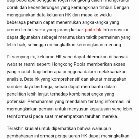
bagi beberapa pengguna togel Hongkong dalam mengetahui
corak dan kecenderungan yang kemungkinan timbul. Dengan
menggunakan data keluaran HK dari masa ke waktu,
beberapa pemain dapat menemukan angka-angka yang
umum timbul serta yang jarang keluar.
paito hk
Informasi ini
dapat digunakan sebagai merumuskan taktik permainan yang
lebih baik, sehingga meningkatkan kemungkinan menang.
Di samping itu, keluaran HK yang dapat ditemukan di banyak
website resmi seperti Hongkong Pools memberikan akses
yang mudah bagi beberapa pengguna dalam melaksanakan
analisis. Data hk yang komprehensif dan akurat merupakan
sumber daya berharga, sebab dapat membantu dalam
penelitian lebih lanjut terhadap kombinasi angka yang
potensial. Pemahaman yang mendalam tentang informasi ini
memungkinkan pemain untuk menyusun keputusan yang lebih
terinformasi pada saat menempatkan taruhan mereka.
Terakhir, krusial untuk diperhatikan bahwa walaupun
pembahasan informasi pengeluaran HK dapat meningkatkan