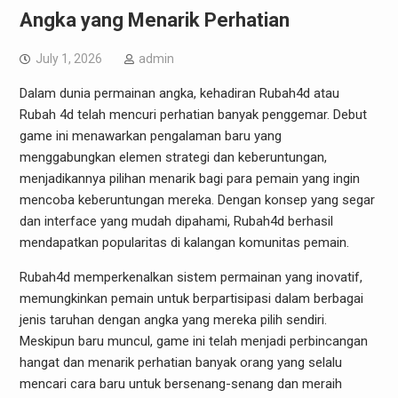
Angka yang Menarik Perhatian
July 1, 2026
admin
Dalam dunia permainan angka, kehadiran Rubah4d atau
Rubah 4d telah mencuri perhatian banyak penggemar. Debut
game ini menawarkan pengalaman baru yang
menggabungkan elemen strategi dan keberuntungan,
menjadikannya pilihan menarik bagi para pemain yang ingin
mencoba keberuntungan mereka. Dengan konsep yang segar
dan interface yang mudah dipahami, Rubah4d berhasil
mendapatkan popularitas di kalangan komunitas pemain.
Rubah4d memperkenalkan sistem permainan yang inovatif,
memungkinkan pemain untuk berpartisipasi dalam berbagai
jenis taruhan dengan angka yang mereka pilih sendiri.
Meskipun baru muncul, game ini telah menjadi perbincangan
hangat dan menarik perhatian banyak orang yang selalu
mencari cara baru untuk bersenang-senang dan meraih