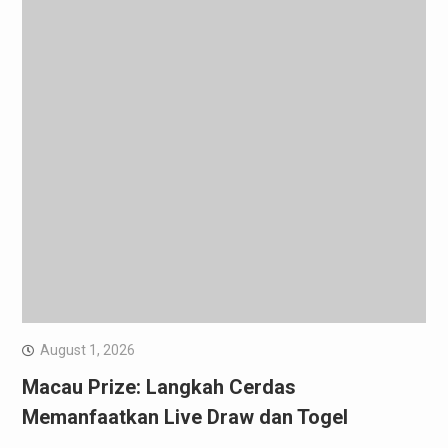
August 1, 2026
Macau Prize: Langkah Cerdas
Memanfaatkan Live Draw dan Togel