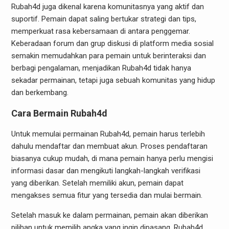
Rubah4d juga dikenal karena komunitasnya yang aktif dan
suportif. Pemain dapat saling bertukar strategi dan tips,
memperkuat rasa kebersamaan di antara penggemar.
Keberadaan forum dan grup diskusi di platform media sosial
semakin memudahkan para pemain untuk berinteraksi dan
berbagi pengalaman, menjadikan Rubah4d tidak hanya
sekadar permainan, tetapi juga sebuah komunitas yang hidup
dan berkembang.
Cara Bermain Rubah4d
Untuk memulai permainan Rubah4d, pemain harus terlebih
dahulu mendaftar dan membuat akun. Proses pendaftaran
biasanya cukup mudah, di mana pemain hanya perlu mengisi
informasi dasar dan mengikuti langkah-langkah verifikasi
yang diberikan. Setelah memiliki akun, pemain dapat
mengakses semua fitur yang tersedia dan mulai bermain.
Setelah masuk ke dalam permainan, pemain akan diberikan
pilihan untuk memilih angka yang ingin dipasang. Rubah4d