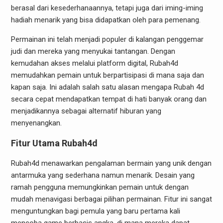
berasal dari kesederhanaannya, tetapi juga dari iming-iming
hadiah menarik yang bisa didapatkan oleh para pemenang.
Permainan ini telah menjadi populer di kalangan penggemar
judi dan mereka yang menyukai tantangan. Dengan
kemudahan akses melalui platform digital, Rubah4d
memudahkan pemain untuk berpartisipasi di mana saja dan
kapan saja. Ini adalah salah satu alasan mengapa Rubah 4d
secara cepat mendapatkan tempat di hati banyak orang dan
menjadikannya sebagai alternatif hiburan yang
menyenangkan.
Fitur Utama Rubah4d
Rubah4d menawarkan pengalaman bermain yang unik dengan
antarmuka yang sederhana namun menarik. Desain yang
ramah pengguna memungkinkan pemain untuk dengan
mudah menavigasi berbagai pilihan permainan. Fitur ini sangat
menguntungkan bagi pemula yang baru pertama kali