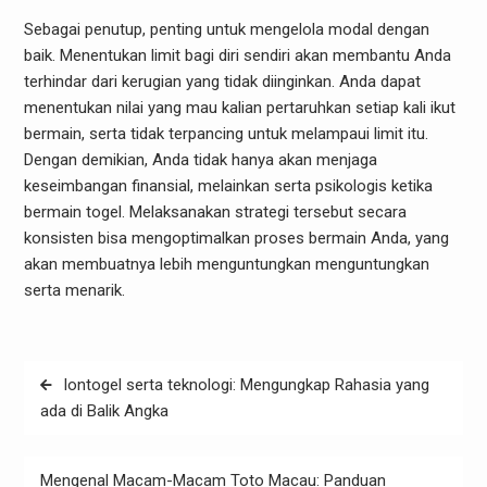
Sebagai penutup, penting untuk mengelola modal dengan
baik. Menentukan limit bagi diri sendiri akan membantu Anda
terhindar dari kerugian yang tidak diinginkan. Anda dapat
menentukan nilai yang mau kalian pertaruhkan setiap kali ikut
bermain, serta tidak terpancing untuk melampaui limit itu.
Dengan demikian, Anda tidak hanya akan menjaga
keseimbangan finansial, melainkan serta psikologis ketika
bermain togel. Melaksanakan strategi tersebut secara
konsisten bisa mengoptimalkan proses bermain Anda, yang
akan membuatnya lebih menguntungkan menguntungkan
serta menarik.
Post
Iontogel serta teknologi: Mengungkap Rahasia yang
navigation
ada di Balik Angka
Mengenal Macam-Macam Toto Macau: Panduan