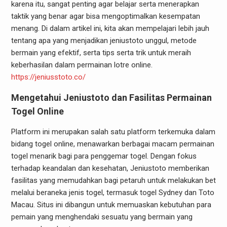
karena itu, sangat penting agar belajar serta menerapkan
taktik yang benar agar bisa mengoptimalkan kesempatan
menang. Di dalam artikel ini, kita akan mempelajari lebih jauh
tentang apa yang menjadikan jeniustoto unggul, metode
bermain yang efektif, serta tips serta trik untuk meraih
keberhasilan dalam permainan lotre online.
https://jeniusstoto.co/
Mengetahui Jeniustoto dan Fasilitas Permainan
Togel Online
Platform ini merupakan salah satu platform terkemuka dalam
bidang togel online, menawarkan berbagai macam permainan
togel menarik bagi para penggemar togel. Dengan fokus
terhadap keandalan dan kesehatan, Jeniustoto memberikan
fasilitas yang memudahkan bagi petaruh untuk melakukan bet
melalui beraneka jenis togel, termasuk togel Sydney dan Toto
Macau. Situs ini dibangun untuk memuaskan kebutuhan para
pemain yang menghendaki sesuatu yang bermain yang