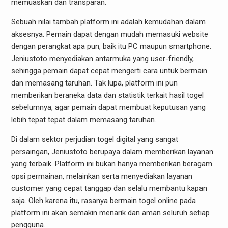
memuaskan dan transparan.
Sebuah nilai tambah platform ini adalah kemudahan dalam
aksesnya. Pemain dapat dengan mudah memasuki website
dengan perangkat apa pun, baik itu PC maupun smartphone.
Jeniustoto menyediakan antarmuka yang user-friendly,
sehingga pemain dapat cepat mengerti cara untuk bermain
dan memasang taruhan. Tak lupa, platform ini pun
memberikan beraneka data dan statistik terkait hasil togel
sebelumnya, agar pemain dapat membuat keputusan yang
lebih tepat tepat dalam memasang taruhan.
Di dalam sektor perjudian togel digital yang sangat
persaingan, Jeniustoto berupaya dalam memberikan layanan
yang terbaik. Platform ini bukan hanya memberikan beragam
opsi permainan, melainkan serta menyediakan layanan
customer yang cepat tanggap dan selalu membantu kapan
saja. Oleh karena itu, rasanya bermain togel online pada
platform ini akan semakin menarik dan aman seluruh setiap
pengguna.