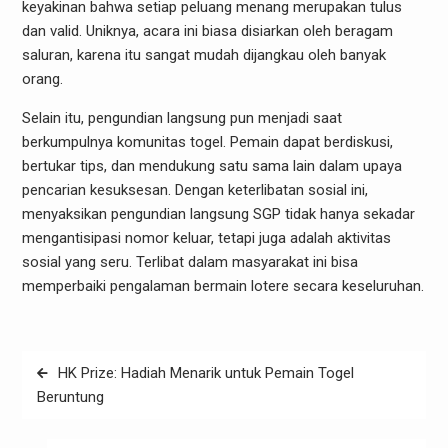
keyakinan bahwa setiap peluang menang merupakan tulus
dan valid. Uniknya, acara ini biasa disiarkan oleh beragam
saluran, karena itu sangat mudah dijangkau oleh banyak
orang.
Selain itu, pengundian langsung pun menjadi saat
berkumpulnya komunitas togel. Pemain dapat berdiskusi,
bertukar tips, dan mendukung satu sama lain dalam upaya
pencarian kesuksesan. Dengan keterlibatan sosial ini,
menyaksikan pengundian langsung SGP tidak hanya sekadar
mengantisipasi nomor keluar, tetapi juga adalah aktivitas
sosial yang seru. Terlibat dalam masyarakat ini bisa
memperbaiki pengalaman bermain lotere secara keseluruhan.
Post
HK Prize: Hadiah Menarik untuk Pemain Togel
navigation
Beruntung