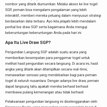
nombor yang ditarik diumumkan. Melalui akses ke live togel
SGP, pemain bisa mengalami pengalaman yang lebih
interaktif, memberi mereka peluang dalam menyusun strategi
berdasarkan data terbaru. Ayo kita jelajahi lebih mendalam
perihal live draw SGP serta bagaimana Anda menguji
keberuntungan keberuntungan Anda pada hari ini.
Apa Itu Live Draw SGP?
Pengundian Langsung SGP adalah suatu acara yang
memberikan kesempatan para penggemar togel untuk
melihat hasil pengundian secara langsung. Di acara ini, hasil
angka yang ditarik akan ditampilkan secara real-time,
menawarkan sensasi yang mendebarkan bagi para pemain
togel di seluruh nusantara. Dengan adanya live draw, pemain
dapat langsung tahu apakah mereka berhasil berhasil
membawa pulang kemenangan atau tidak berhasil.
Pelaksanaan pengundian langsung ini diselenggarakan oleh