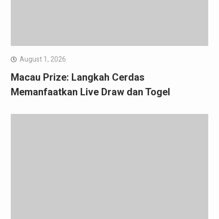
August 1, 2026
Macau Prize: Langkah Cerdas
Memanfaatkan Live Draw dan Togel