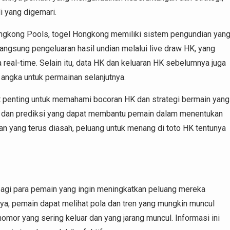
i yang digemari.
ongkong Pools, togel Hongkong memiliki sistem pengundian yan
langsung pengeluaran hasil undian melalui live draw HK, yang
eal-time. Selain itu, data HK dan keluaran HK sebelumnya juga
ngka untuk permainan selanjutnya.
at penting untuk memahami bocoran HK dan strategi bermain yang
si dan prediksi yang dapat membantu pemain dalam menentukan
an yang terus diasah, peluang untuk menang di toto HK tentunya
bagi para pemain yang ingin meningkatkan peluang mereka
a, pemain dapat melihat pola dan tren yang mungkin muncul
omor yang sering keluar dan yang jarang muncul. Informasi ini