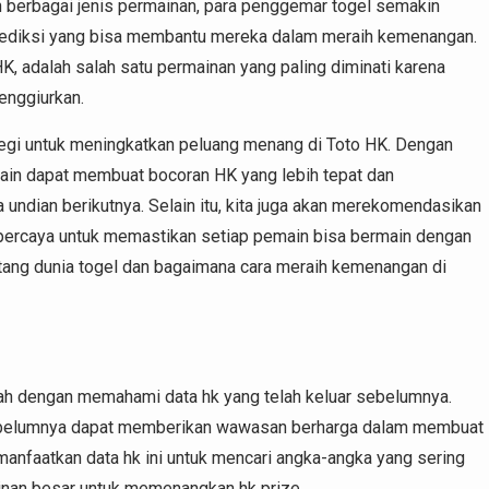
 berbagai jenis permainan, para penggemar togel semakin
rediksi yang bisa membantu mereka dalam meraih kemenangan.
K, adalah salah satu permainan yang paling diminati karena
enggiurkan.
ategi untuk meningkatkan peluang menang di Toto HK. Dengan
main dapat membuat bocoran HK yang lebih tepat dan
undian berikutnya. Selain itu, kita juga akan merekomendasikan
rpercaya untuk memastikan setiap pemain bisa bermain dengan
ntang dunia togel dan bagaimana cara meraih kemenangan di
lah dengan memahami data hk yang telah keluar sebelumnya.
 sebelumnya dapat memberikan wawasan berharga dalam membuat
manfaatkan data hk ini untuk mencari angka-angka yang sering
nan besar untuk memenangkan hk prize.