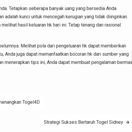
Anda. Tetapkan seberapa banyak uang yang bersedia Anda
n adalah kunci untuk mencegah kerugian yang tidak diinginkan.
melihat hasil keluaran hk hari ini. Tetap tenang dan rasional
sebelumnya. Melihat pola dari pengeluaran hk dapat memberikan
itu, Anda juga dapat memanfaatkan bocoran hk dari sumber yang
an menerapkan tips ini, Anda dapat membuat pengalaman bermai
.
emenangkan Togel4D
Strategi Sukses Bertaruh Togel Sidney