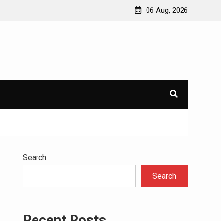
Dominasi Permainan dalam Situs Dominoqq Terbaik
06 Aug, 2026
Search
Search
Recent Posts