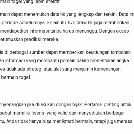
in togel yang lebih efektif.
emain dapat menemukan data hk yang lengkap dan terkini. Data in
 periode sebelumnya. Selain itu, live draw hk juga memberikan
g mendapatkan informasi tanpa harus menunggu. Dengan akses
merumuskan prediksi mereka.
ia di berbagai sumber dapat memberikan keuntungan tambahan.
dan informasi yang membantu pemain dalam menentukan angka
wa tidak ada strategi atau alat yang menjamin kemenangan.
 bermain togel.
nyenangkan jika dilakukan dengan bijak. Pertama, penting untuk
rsebut memiliki lisensi yang valid dan menyediakan berbagai
tu, Anda tidak hanya bisa menikmati bermain, tetapi juga merasa