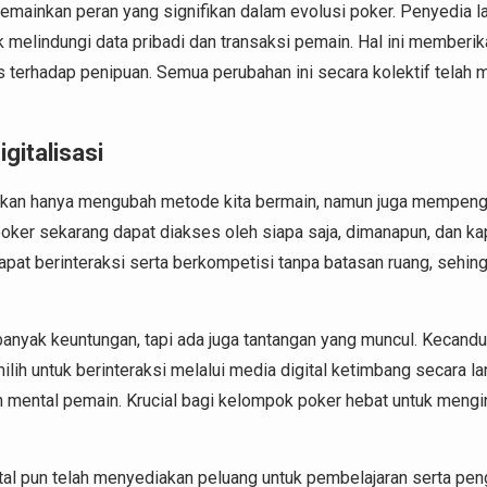
emainkan peran yang signifikan dalam evolusi poker. Penyedia l
uk melindungi data pribadi dan transaksi pemain. Hal ini membe
s terhadap penipuan. Semua perubahan ini secara kolektif telah
gitalisasi
bukan hanya mengubah metode kita bermain, namun juga mempenga
oker sekarang dapat diakses oleh siapa saja, dimanapun, dan kapa
 dapat berinteraksi serta berkompetisi tanpa batasan ruang, sehi
anyak keuntungan, tapi ada juga tantangan yang muncul. Kecand
ilih untuk berinteraksi melalui media digital ketimbang secara 
mental pemain. Krucial bagi kelompok poker hebat untuk mengi
igital pun telah menyediakan peluang untuk pembelajaran serta 