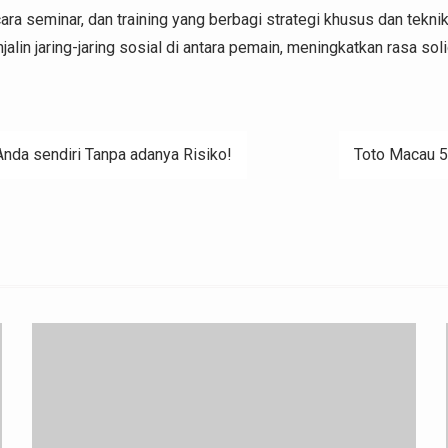
acara seminar, dan training yang berbagi strategi khusus dan tekn
n jaring-jaring sosial di antara pemain, meningkatkan rasa solid
da sendiri Tanpa adanya Risiko!
Toto Macau 5