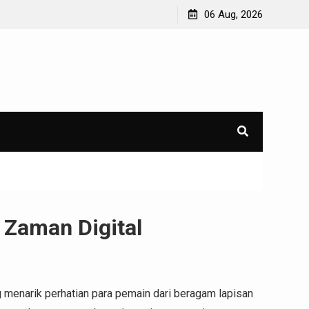
a Permainan
Dominasi Permainan dalam Situs Domino
06 Aug, 2026
Zaman Digital
ng menarik perhatian para pemain dari beragam lapisan