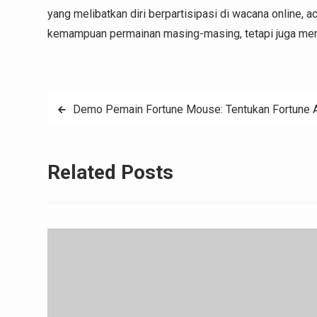
yang melibatkan diri berpartisipasi di wacana online, 
kemampuan permainan masing-masing, tetapi juga menjali
Post
Demo Pemain Fortune Mouse: Tentukan Fortune An
navigation
Related Posts