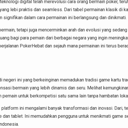
teknologi digital telah merevolusi cara orang bermain poker, ter
 lebi praktis dan seamless. Dari tabel permainan klasik di kas
signifikan dalam cara permainan ini berlangsung dan dinikmati.
ermain, tetapi juga mencerminkan arah dan evolusi yang sedan
 ruang bagi para pemain dari berbagai negara yang ingin meningk
i perjalanan PokerHebat dan sejauh mana permainan ini terus ber
 negeri ini yang berkeinginan memadukan tradisi game kartu tra
ensasi bermain yang lebih dinamis dan seru. Melihat kemungkinan
emain untuk berkompetisi satu sama lain tanpa hambatan loka
platform ini mengalami banyak transformasi dan inovasi. Dari, ter
e dan tablet. Ini memudahkan pengguna untuk menikmati game se
Indonesia.