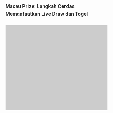
Macau Prize: Langkah Cerdas
Memanfaatkan Live Draw dan Togel