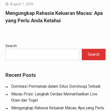
August 1, 2026
Mengungkap Rahasia Keluaran Macau: Apa
yang Perlu Anda Ketahui
Search
Search
Recent Posts
Dominasi Permainan dalam Situs Dominoqq Terbaik
Macau Prize: Langkah Cerdas Memanfaatkan Live
Draw dan Togel
Mengungkap Rahasia Keluaran Macau: Apa yang Perlu