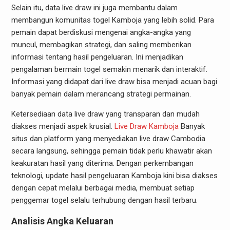
Selain itu, data live draw ini juga membantu dalam
membangun komunitas togel Kamboja yang lebih solid. Para
pemain dapat berdiskusi mengenai angka-angka yang
muncul, membagikan strategi, dan saling memberikan
informasi tentang hasil pengeluaran. Ini menjadikan
pengalaman bermain togel semakin menarik dan interaktif.
Informasi yang didapat dari live draw bisa menjadi acuan bagi
banyak pemain dalam merancang strategi permainan.
Ketersediaan data live draw yang transparan dan mudah
diakses menjadi aspek krusial.
Live Draw Kamboja
Banyak
situs dan platform yang menyediakan live draw Cambodia
secara langsung, sehingga pemain tidak perlu khawatir akan
keakuratan hasil yang diterima. Dengan perkembangan
teknologi, update hasil pengeluaran Kamboja kini bisa diakses
dengan cepat melalui berbagai media, membuat setiap
penggemar togel selalu terhubung dengan hasil terbaru.
Analisis Angka Keluaran