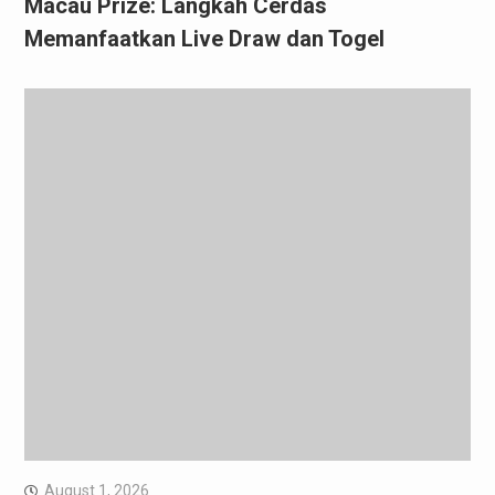
Macau Prize: Langkah Cerdas
Memanfaatkan Live Draw dan Togel
August 1, 2026