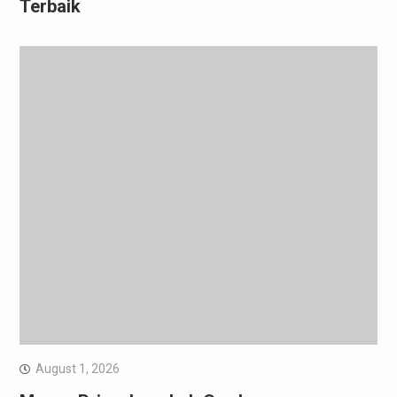
Terbaik
August 1, 2026