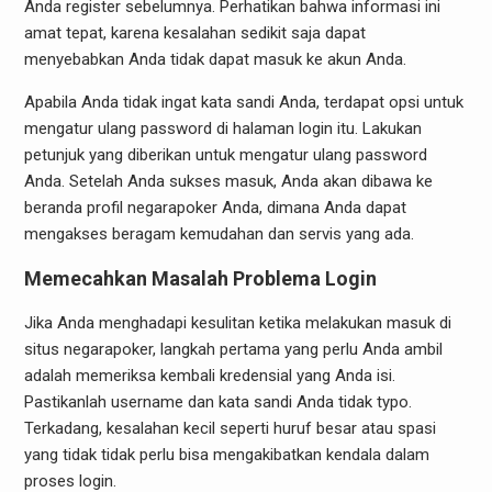
Anda register sebelumnya. Perhatikan bahwa informasi ini
amat tepat, karena kesalahan sedikit saja dapat
menyebabkan Anda tidak dapat masuk ke akun Anda.
Apabila Anda tidak ingat kata sandi Anda, terdapat opsi untuk
mengatur ulang password di halaman login itu. Lakukan
petunjuk yang diberikan untuk mengatur ulang password
Anda. Setelah Anda sukses masuk, Anda akan dibawa ke
beranda profil negarapoker Anda, dimana Anda dapat
mengakses beragam kemudahan dan servis yang ada.
Memecahkan Masalah Problema Login
Jika Anda menghadapi kesulitan ketika melakukan masuk di
situs negarapoker, langkah pertama yang perlu Anda ambil
adalah memeriksa kembali kredensial yang Anda isi.
Pastikanlah username dan kata sandi Anda tidak typo.
Terkadang, kesalahan kecil seperti huruf besar atau spasi
yang tidak tidak perlu bisa mengakibatkan kendala dalam
proses login.