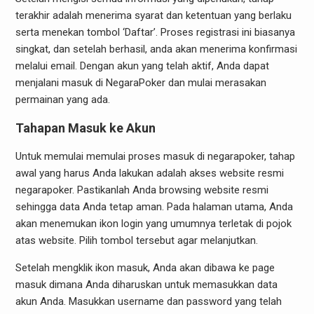
terakhir adalah menerima syarat dan ketentuan yang berlaku
serta menekan tombol ‘Daftar’. Proses registrasi ini biasanya
singkat, dan setelah berhasil, anda akan menerima konfirmasi
melalui email. Dengan akun yang telah aktif, Anda dapat
menjalani masuk di NegaraPoker dan mulai merasakan
permainan yang ada.
Tahapan Masuk ke Akun
Untuk memulai memulai proses masuk di negarapoker, tahap
awal yang harus Anda lakukan adalah akses website resmi
negarapoker. Pastikanlah Anda browsing website resmi
sehingga data Anda tetap aman. Pada halaman utama, Anda
akan menemukan ikon login yang umumnya terletak di pojok
atas website. Pilih tombol tersebut agar melanjutkan.
Setelah mengklik ikon masuk, Anda akan dibawa ke page
masuk dimana Anda diharuskan untuk memasukkan data
akun Anda. Masukkan username dan password yang telah