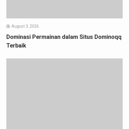
August 3, 2026
Dominasi Permainan dalam Situs Dominoqq
Terbaik