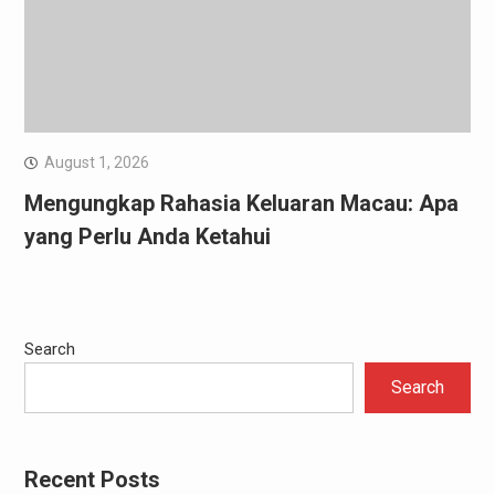
August 1, 2026
Mengungkap Rahasia Keluaran Macau: Apa
yang Perlu Anda Ketahui
Search
Search
Recent Posts