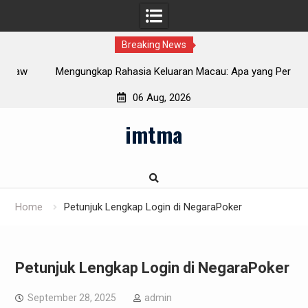
Breaking News
aw
Mengungkap Rahasia Keluaran Macau: Apa yang Perlu
Anda Ketahui
06 Aug, 2026
Skip
imtma
to
content
Home
Petunjuk Lengkap Login di NegaraPoker
Petunjuk Lengkap Login di NegaraPoker
September 28, 2025
admin