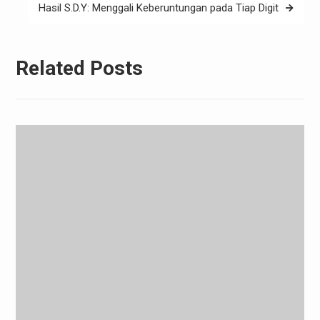
Hasil S.D.Y: Menggali Keberuntungan pada Tiap Digit
Related Posts