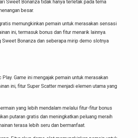
ri Sweet Bonanza tidak hanya terletak pada tema
menangan besar.
 gratis memungkinkan pemain untuk merasakan sensasi
nan ini, termasuk bonus dan fitur menarik lainnya.
ng Sweet Bonanza dan seberapa mirip demo slotnya
c Play. Game ini mengajak pemain untuk merasakan
an ini, fitur Super Scatter menjadi elemen utama yang
main yang lebih mendalam melalui fitur-fitur bonus
kan putaran gratis dan meningkatkan peluang meraih
mainan terasa lebih seru dan bermanfaat.