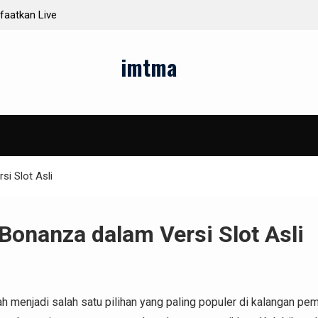
ahasia Keluaran Macau: Apa yang Perlu
Rubah 4D: Evolusi dala
imtma
i Slot Asli
Bonanza dalam Versi Slot Asli
h menjadi salah satu pilihan yang paling populer di kalangan p