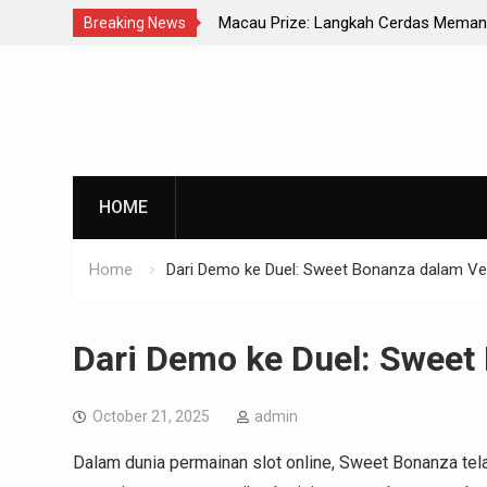
au Prize: Langkah Cerdas Memanfaatkan Live
Mengungkap R
Breaking News
w dan Togel
Anda Ketahui
Skip
to
content
HOME
Home
Dari Demo ke Duel: Sweet Bonanza dalam Vers
Dari Demo ke Duel: Sweet 
October 21, 2025
admin
Dalam dunia permainan slot online, Sweet Bonanza tela