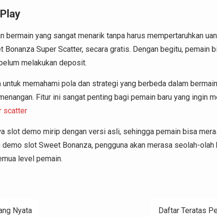
Play
n bermain yang sangat menarik tanpa harus mempertaruhkan uan
t Bonanza Super Scatter, secara gratis. Dengan begitu, pemain
belum melakukan deposit.
n untuk memahami pola dan strategi yang berbeda dalam bermai
angan. Fitur ini sangat penting bagi pemain baru yang ingin m
 scatter
a slot demo mirip dengan versi asli, sehingga pemain bisa mer
eh demo slot Sweet Bonanza, pengguna akan merasa seolah-olah
semua level pemain.
ang Nyata
Daftar Teratas P