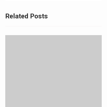
Related Posts