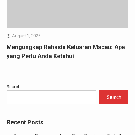
August 1, 2026
Mengungkap Rahasia Keluaran Macau: Apa
yang Perlu Anda Ketahui
Search
Search
Recent Posts