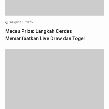
August 1, 2026
Macau Prize: Langkah Cerdas
Memanfaatkan Live Draw dan Togel