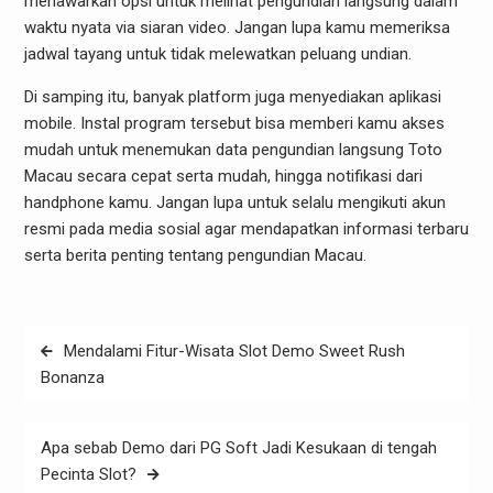
menawarkan opsi untuk melihat pengundian langsung dalam
waktu nyata via siaran video. Jangan lupa kamu memeriksa
jadwal tayang untuk tidak melewatkan peluang undian.
Di samping itu, banyak platform juga menyediakan aplikasi
mobile. Instal program tersebut bisa memberi kamu akses
mudah untuk menemukan data pengundian langsung Toto
Macau secara cepat serta mudah, hingga notifikasi dari
handphone kamu. Jangan lupa untuk selalu mengikuti akun
resmi pada media sosial agar mendapatkan informasi terbaru
serta berita penting tentang pengundian Macau.
Post
Mendalami Fitur-Wisata Slot Demo Sweet Rush
navigation
Bonanza
Apa sebab Demo dari PG Soft Jadi Kesukaan di tengah
Pecinta Slot?