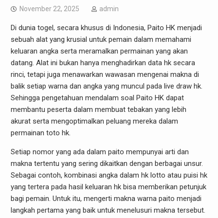
November 22, 2025
admin
Di dunia togel, secara khusus di Indonesia, Paito HK menjadi
sebuah alat yang krusial untuk pemain dalam memahami
keluaran angka serta meramalkan permainan yang akan
datang. Alat ini bukan hanya menghadirkan data hk secara
rinci, tetapi juga menawarkan wawasan mengenai makna di
balik setiap warna dan angka yang muncul pada live draw hk.
Sehingga pengetahuan mendalam soal Paito HK dapat
membantu peserta dalam membuat tebakan yang lebih
akurat serta mengoptimalkan peluang mereka dalam
permainan toto hk.
Setiap nomor yang ada dalam paito mempunyai arti dan
makna tertentu yang sering dikaitkan dengan berbagai unsur.
Sebagai contoh, kombinasi angka dalam hk lotto atau puisi hk
yang tertera pada hasil keluaran hk bisa memberikan petunjuk
bagi pemain. Untuk itu, mengerti makna warna paito menjadi
langkah pertama yang baik untuk menelusuri makna tersebut.