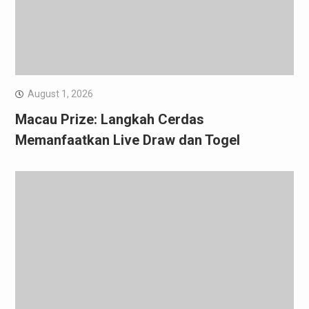
August 1, 2026
Macau Prize: Langkah Cerdas
Memanfaatkan Live Draw dan Togel