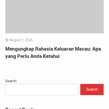
August 1, 2026
Mengungkap Rahasia Keluaran Macau: Apa
yang Perlu Anda Ketahui
Search
Search