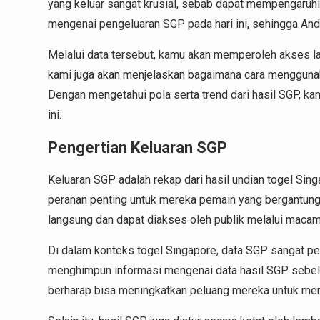
yang keluar sangat krusial, sebab dapat mempengaruhi
mengenai pengeluaran SGP pada hari ini, sehingga And
Melalui data tersebut, kamu akan memperoleh akses la
kami juga akan menjelaskan bagaimana cara menggunak
Dengan mengetahui pola serta trend dari hasil SGP, ka
ini.
Pengertian Keluaran SGP
Keluaran SGP adalah rekap dari hasil undian togel Sing
peranan penting untuk mereka pemain yang bergantung
langsung dan dapat diakses oleh publik melalui macam 
Di dalam konteks togel Singapore, data SGP sangat pe
menghimpun informasi mengenai data hasil SGP sebel
berharap bisa meningkatkan peluang mereka untuk me