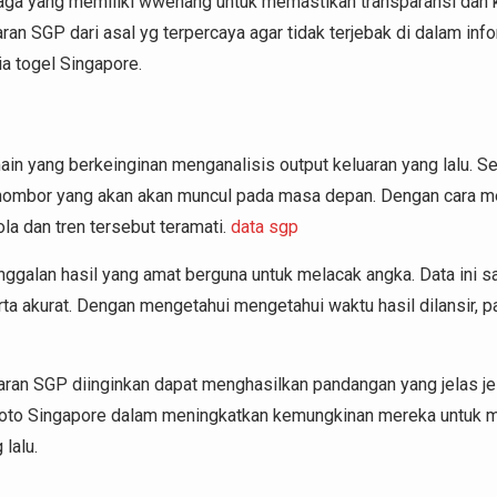
embaga yang memiliki wwenang untuk memastikan transparansi dan 
ran SGP dari asal yg terpercaya agar tidak terjebak di dalam inf
ia togel Singapore.
ain yang berkeinginan menganalisis output keluaran yang lalu. Se
nombor yang akan akan muncul pada masa depan. Dengan cara me
la dan tren tersebut teramati.
data sgp
nggalan hasil yang amat berguna untuk melacak angka. Data ini
ta akurat. Dengan mengetahui mengetahui waktu hasil dilansir, p
uaran SGP diinginkan dapat menghasilkan pandangan yang jelas j
in toto Singapore dalam meningkatkan kemungkinan mereka untuk m
lalu.