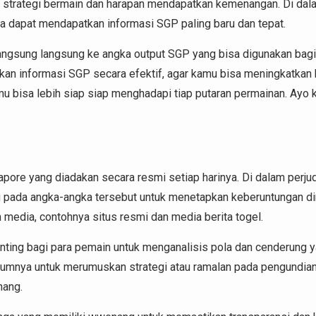
 strategi bermain dan harapan mendapatkan kemenangan. Di dala
a dapat mendapatkan informasi SGP paling baru dan tepat.
ngsung langsung ke angka output SGP yang bisa digunakan bagi a
an informasi SGP secara efektif, agar kamu bisa meningkatkan 
mu bisa lebih siap siap menghadapi tiap putaran permainan. Ayo k
apore yang diadakan secara resmi setiap harinya. Di dalam perjud
 pada angka-angka tersebut untuk menetapkan keberuntungan di
media, contohnya situs resmi dan media berita togel.
nting bagi para pemain untuk menganalisis pola dan cenderung 
umnya untuk merumuskan strategi atau ramalan pada pengundian
nang.