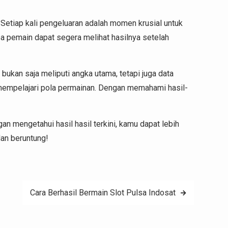
 Setiap kali pengeluaran adalah momen krusial untuk
pa pemain dapat segera melihat hasilnya setelah
bukan saja meliputi angka utama, tetapi juga data
 mempelajari pola permainan. Dengan memahami hasil-
n mengetahui hasil hasil terkini, kamu dapat lebih
an beruntung!
Cara Berhasil Bermain Slot Pulsa Indosat