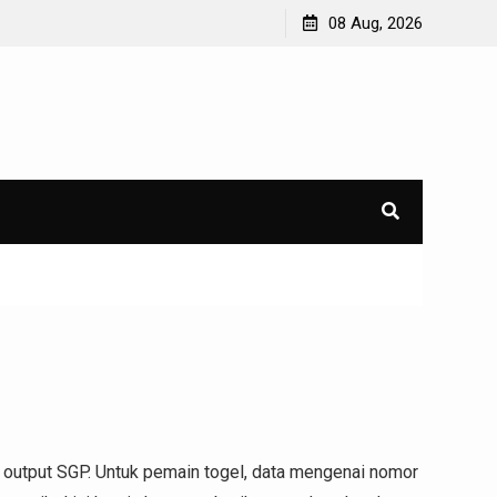
am Dunia Permainan
Dominasi Permainan dalam Situs
08 Aug, 2026
a output SGP. Untuk pemain togel, data mengenai nomor