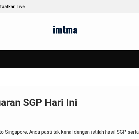
Rahasia Keluaran Macau: Apa yang Perlu
Rubah 4D: Evolusi dal
i
imtma
aran SGP Hari Ini
o Singapore, Anda pasti tak kenal dengan istilah hasil SGP sert