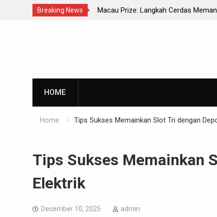
 Langkah Cerdas Memanfaatkan Live
Mengungkap Rahasia Ke
Breaking News
el
Anda Ketahui
Skip
to
content
HOME
Home
Tips Sukses Memainkan Slot Tri dengan Depos
Tips Sukses Memainkan Sl
Elektrik
December 10, 2025
admin