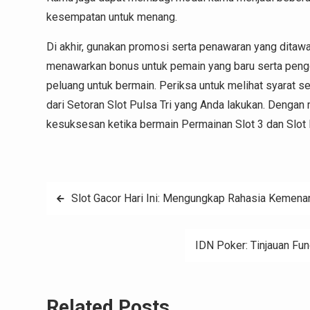
kesempatan untuk menang.
Di akhir, gunakan promosi serta penawaran yang ditawar
menawarkan bonus untuk pemain yang baru serta pengg
peluang untuk bermain. Periksa untuk melihat syarat s
dari Setoran Slot Pulsa Tri yang Anda lakukan. Dengan
kesuksesan ketika bermain Permainan Slot 3 dan Slot 
Post
Slot Gacor Hari Ini: Mengungkap Rahasia Kemena
navigation
IDN Poker: Tinjauan Fun
Related Posts