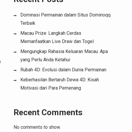
Dominasi Permainan dalam Situs Dominoqq
Terbaik
Macau Prize: Langkah Cerdas
Memanfaatkan Live Draw dan Togel
Mengungkap Rahasia Keluaran Macau: Apa
yang Perlu Anda Ketahui
s
Rubah 4D: Evolusi dalam Dunia Permainan
Keberhasilan Bertaruh Dewa 4D: Kisah
Motivasi dari Para Pemenang
Recent Comments
No comments to show.