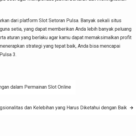
kan dari platform Slot Setoran Pulsa. Banyak sekali situs
una setia, yang dapat memberikan Anda lebih banyak peluang
erta aturan yang berlaku agar kamu dapat memaksimalkan profit
 menerapkan strategi yang tepat baik, Anda bisa mencapai
Pulsa 3.
ngan dalam Permainan Slot Online
gsionalitas dan Kelebihan yang Harus Diketahui dengan Baik