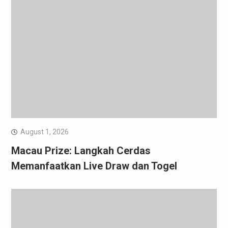
August 1, 2026
Macau Prize: Langkah Cerdas
Memanfaatkan Live Draw dan Togel