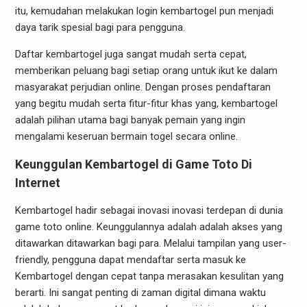
itu, kemudahan melakukan login kembartogel pun menjadi
daya tarik spesial bagi para pengguna.
Daftar kembartogel juga sangat mudah serta cepat,
memberikan peluang bagi setiap orang untuk ikut ke dalam
masyarakat perjudian online. Dengan proses pendaftaran
yang begitu mudah serta fitur-fitur khas yang, kembartogel
adalah pilihan utama bagi banyak pemain yang ingin
mengalami keseruan bermain togel secara online.
Keunggulan Kembartogel di Game Toto Di
Internet
Kembartogel hadir sebagai inovasi inovasi terdepan di dunia
game toto online. Keunggulannya adalah adalah akses yang
ditawarkan ditawarkan bagi para. Melalui tampilan yang user-
friendly, pengguna dapat mendaftar serta masuk ke
Kembartogel dengan cepat tanpa merasakan kesulitan yang
berarti. Ini sangat penting di zaman digital dimana waktu