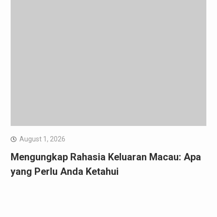
August 1, 2026
Mengungkap Rahasia Keluaran Macau: Apa
yang Perlu Anda Ketahui