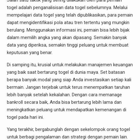
Salah satu taktik yang sering dilakukan oleh para pemain
togel adalah penganalisisan data togel sebelumnya. Melalui
mempelajari data togel yang telah dipublikasikan, para pemain
dapat mengidentifikasi pola atau tren tertentu yang mungkin
berulang. Menggunakan informasi ini, pemain bisa lebih bijak
dalam memilih angka yang akan dipasang. Semakin banyak
data yang diperiksa, semakin tinggi peluang untuk membuat
keputusan yang benar.
Di samping itu, krusial untuk melakukan manajemen keuangan
yang baik saat bertarung togel di dunia maya. Set batasan
berapa banyak modal yang siap Anda investasikan setiap kali
bermain. Jangan terjebak untuk terus menempatkan taruhan
lebih banyak setelah kekalahan. Dengan cara memanage
bankroll secara baik, Anda bisa bertarung lebih lama dan
meningkatkan peluang untuk mendapatkan kemenangan di
togel pada hari ini.
Yang terakhir, bergabunglah dengan sekelompok orang togel
untuk berbagi pengalaman dan strategi dengan pemain lain.