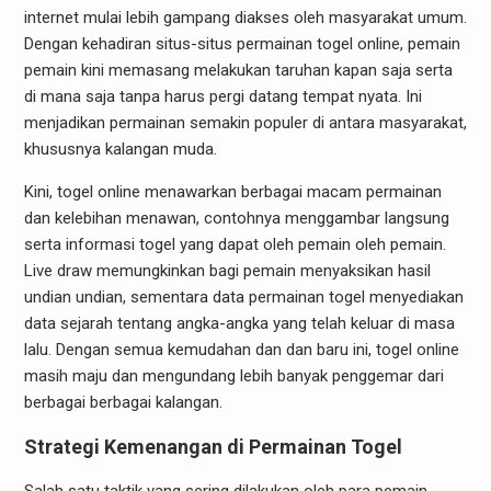
internet mulai lebih gampang diakses oleh masyarakat umum.
Dengan kehadiran situs-situs permainan togel online, pemain
pemain kini memasang melakukan taruhan kapan saja serta
di mana saja tanpa harus pergi datang tempat nyata. Ini
menjadikan permainan semakin populer di antara masyarakat,
khususnya kalangan muda.
Kini, togel online menawarkan berbagai macam permainan
dan kelebihan menawan, contohnya menggambar langsung
serta informasi togel yang dapat oleh pemain oleh pemain.
Live draw memungkinkan bagi pemain menyaksikan hasil
undian undian, sementara data permainan togel menyediakan
data sejarah tentang angka-angka yang telah keluar di masa
lalu. Dengan semua kemudahan dan dan baru ini, togel online
masih maju dan mengundang lebih banyak penggemar dari
berbagai berbagai kalangan.
Strategi Kemenangan di Permainan Togel