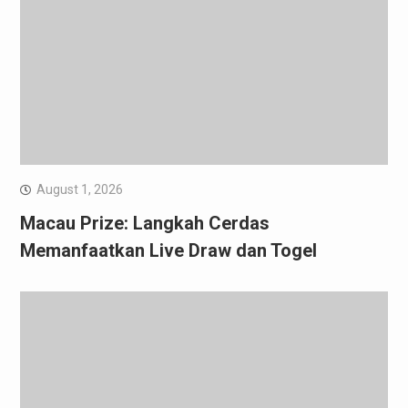
August 1, 2026
Macau Prize: Langkah Cerdas
Memanfaatkan Live Draw dan Togel