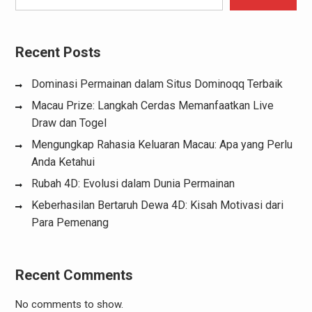
Recent Posts
Dominasi Permainan dalam Situs Dominoqq Terbaik
Macau Prize: Langkah Cerdas Memanfaatkan Live
Draw dan Togel
Mengungkap Rahasia Keluaran Macau: Apa yang Perlu
Anda Ketahui
Rubah 4D: Evolusi dalam Dunia Permainan
Keberhasilan Bertaruh Dewa 4D: Kisah Motivasi dari
Para Pemenang
Recent Comments
No comments to show.