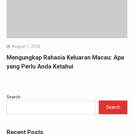
August 1, 2026
Mengungkap Rahasia Keluaran Macau: Apa
yang Perlu Anda Ketahui
Search
Search
Recent Posts