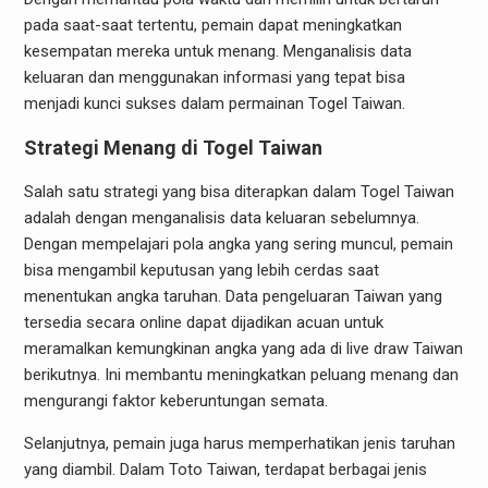
pada saat-saat tertentu, pemain dapat meningkatkan
kesempatan mereka untuk menang. Menganalisis data
keluaran dan menggunakan informasi yang tepat bisa
menjadi kunci sukses dalam permainan Togel Taiwan.
Strategi Menang di Togel Taiwan
Salah satu strategi yang bisa diterapkan dalam Togel Taiwan
adalah dengan menganalisis data keluaran sebelumnya.
Dengan mempelajari pola angka yang sering muncul, pemain
bisa mengambil keputusan yang lebih cerdas saat
menentukan angka taruhan. Data pengeluaran Taiwan yang
tersedia secara online dapat dijadikan acuan untuk
meramalkan kemungkinan angka yang ada di live draw Taiwan
berikutnya. Ini membantu meningkatkan peluang menang dan
mengurangi faktor keberuntungan semata.
Selanjutnya, pemain juga harus memperhatikan jenis taruhan
yang diambil. Dalam Toto Taiwan, terdapat berbagai jenis