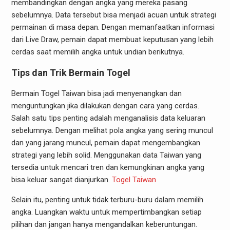
membandingkan dengan angka yang mereka pasang
sebelumnya. Data tersebut bisa menjadi acuan untuk strategi
permainan di masa depan. Dengan memanfaatkan informasi
dari Live Draw, pemain dapat membuat keputusan yang lebih
cerdas saat memilih angka untuk undian berikutnya.
Tips dan Trik Bermain Togel
Bermain Togel Taiwan bisa jadi menyenangkan dan
menguntungkan jika dilakukan dengan cara yang cerdas.
Salah satu tips penting adalah menganalisis data keluaran
sebelumnya. Dengan melihat pola angka yang sering muncul
dan yang jarang muncul, pemain dapat mengembangkan
strategi yang lebih solid. Menggunakan data Taiwan yang
tersedia untuk mencari tren dan kemungkinan angka yang
bisa keluar sangat dianjurkan.
Togel Taiwan
Selain itu, penting untuk tidak terburu-buru dalam memilih
angka. Luangkan waktu untuk mempertimbangkan setiap
pilihan dan jangan hanya mengandalkan keberuntungan.