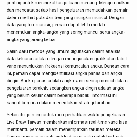
penting untuk meningkatkan peluang menang. Mengumpulkan
dan mencatat setiap hasil pengeluaran memudahkan pemain
dalam melihat pola dan tren yang mungkin muncul. Dengan
data yang terorganisir, pemain dapat lebih mudah
menemukan angka-angka yang sering muncul serta angka-
angka yang jarang keluar.
Salah satu metode yang umum digunakan dalam analisis
data keluaran adalah dengan menggunakan grafik atau tabel
yang menunjukkan frekuensi kemunculan angka. Dengan cara
ini, pemain dapat mengidentifikasi angka panas dan angka
dingin. Angka panas adalah angka yang sering muncul dalam
pengeluaran terakhir, sedangkan angka dingin adalah angka
yang belum keluar dalam beberapa babak. Informasi ini
sangat berguna dalam menentukan strategi taruhan.
Selain itu, penting untuk memperhatikan waktu pengeluaran.
Live Draw Taiwan memberikan informasi real-time yang bisa
membantu pemain dalam menempatkan taruhan mereka.
Dengan memantau pola waktu dan memilih untuk bertaruh