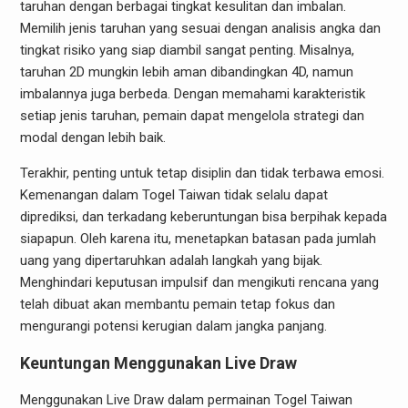
taruhan dengan berbagai tingkat kesulitan dan imbalan.
Memilih jenis taruhan yang sesuai dengan analisis angka dan
tingkat risiko yang siap diambil sangat penting. Misalnya,
taruhan 2D mungkin lebih aman dibandingkan 4D, namun
imbalannya juga berbeda. Dengan memahami karakteristik
setiap jenis taruhan, pemain dapat mengelola strategi dan
modal dengan lebih baik.
Terakhir, penting untuk tetap disiplin dan tidak terbawa emosi.
Kemenangan dalam Togel Taiwan tidak selalu dapat
diprediksi, dan terkadang keberuntungan bisa berpihak kepada
siapapun. Oleh karena itu, menetapkan batasan pada jumlah
uang yang dipertaruhkan adalah langkah yang bijak.
Menghindari keputusan impulsif dan mengikuti rencana yang
telah dibuat akan membantu pemain tetap fokus dan
mengurangi potensi kerugian dalam jangka panjang.
Keuntungan Menggunakan Live Draw
Menggunakan Live Draw dalam permainan Togel Taiwan