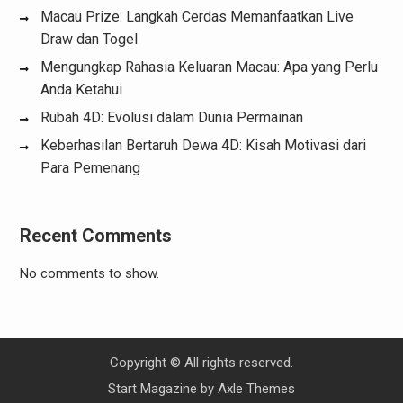
Macau Prize: Langkah Cerdas Memanfaatkan Live
Draw dan Togel
Mengungkap Rahasia Keluaran Macau: Apa yang Perlu
Anda Ketahui
Rubah 4D: Evolusi dalam Dunia Permainan
Keberhasilan Bertaruh Dewa 4D: Kisah Motivasi dari
Para Pemenang
Recent Comments
No comments to show.
Copyright © All rights reserved.
Start Magazine by
Axle Themes