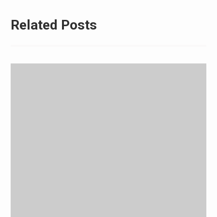
Related Posts