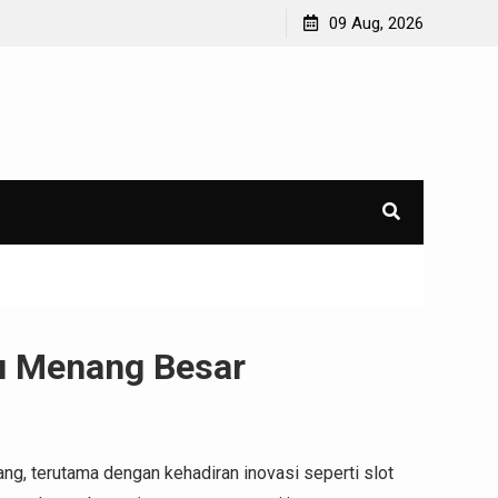
Permainan
Dominasi Permainan dalam Situs Dominoq
09 Aug, 2026
ru Menang Besar
g, terutama dengan kehadiran inovasi seperti slot