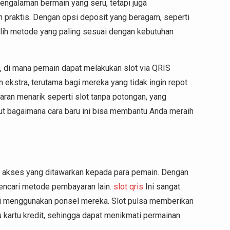
pengalaman bermain yang seru, tetapi juga
 praktis. Dengan opsi deposit yang beragam, seperti
ilih metode yang paling sesuai dengan kebutuhan
D, di mana pemain dapat melakukan slot via QRIS
ekstra, terutama bagi mereka yang tidak ingin repot
aran menarik seperti slot tanpa potongan, yang
njut bagaimana cara baru ini bisa membantu Anda meraih
n akses yang ditawarkan kepada para pemain. Dengan
encari metode pembayaran lain.
slot qris
Ini sangat
i menggunakan ponsel mereka. Slot pulsa memberikan
u kartu kredit, sehingga dapat menikmati permainan