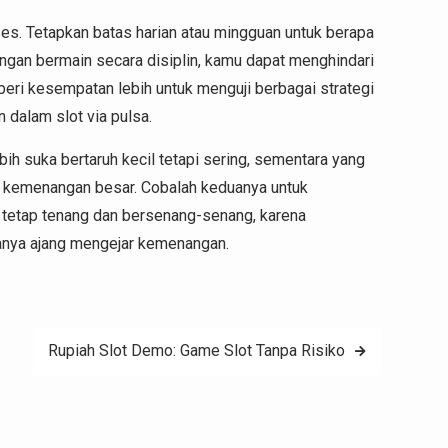
es. Tetapkan batas harian atau mingguan untuk berapa
engan bermain secara disiplin, kamu dapat menghindari
eri kesempatan lebih untuk menguji berbagai strategi
 dalam slot via pulsa.
bih suka bertaruh kecil tetapi sering, sementara yang
n kemenangan besar. Cobalah keduanya untuk
 tetap tenang dan bersenang-senang, karena
hanya ajang mengejar kemenangan.
Rupiah Slot Demo: Game Slot Tanpa Risiko