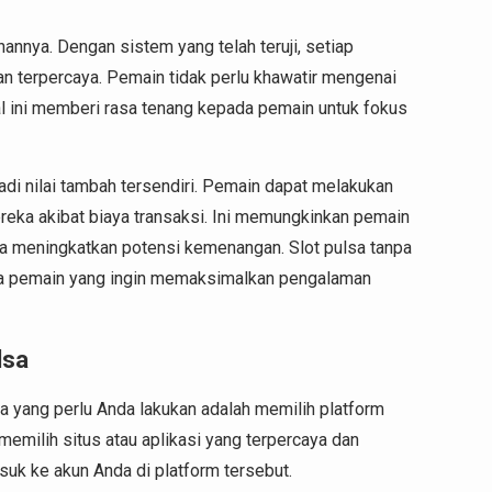
nannya. Dengan sistem yang telah teruji, setiap
an terpercaya. Pemain tidak perlu khawatir mengenai
al ini memberi rasa tenang kepada pemain untuk fokus
adi nilai tambah tersendiri. Pemain dapat melakukan
reka akibat biaya transaksi. Ini memungkinkan pemain
a meningkatkan potensi kemenangan. Slot pulsa tanpa
ua pemain yang ingin memaksimalkan pengalaman
lsa
a yang perlu Anda lakukan adalah memilih platform
milih situs atau aplikasi yang terpercaya dan
asuk ke akun Anda di platform tersebut.