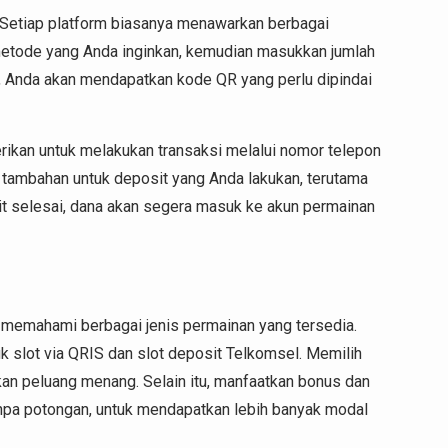
. Setiap platform biasanya menawarkan berbagai
 metode yang Anda inginkan, kemudian masukkan jumlah
S, Anda akan mendapatkan kode QR yang perlu dipindai
erikan untuk melakukan transaksi melalui nomor telepon
 tambahan untuk deposit yang Anda lakukan, terutama
sit selesai, dana akan segera masuk ke akun permainan
 memahami berbagai jenis permainan yang tersedia.
uk slot via QRIS dan slot deposit Telkomsel. Memilih
kan peluang menang. Selain itu, manfaatkan bonus dan
tanpa potongan, untuk mendapatkan lebih banyak modal