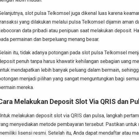
Selanjutnya, slot pulsa Telkomsel juga dikenal luas karena keama
transaksi yang dilakukan melalui pulsa Telkomsel dijamin aman d
kebocoran data pribadi atau penipuan saat melakukan deposit. H
pada permainan dan berpeluang menang besar.
Selain itu, tidak adanya potongan pada slot pulsa Telkomsel menj
deposit penuh tanpa harus khawatir kehilangan sebagian uang me
untuk mendapatkan lebih banyak peluang dalam bermain, sehingg
potongan menjadi pilihan yang sangat menguntungkan bagi sem
bermain mereka.
Cara Melakukan Deposit Slot Via QRIS dan Pu
Untuk melakukan deposit slot via QRIS dan pulsa, langkah pertam
yang menyediakan metode pembayaran tersebut. Pastikan untuk me
memiliki lisensi resmi. Setelah itu, Anda dapat mendaftar atau m