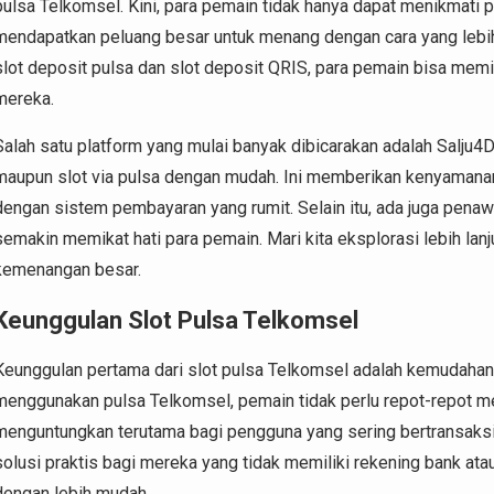
pulsa Telkomsel. Kini, para pemain tidak hanya dapat menikmati 
mendapatkan peluang besar untuk menang dengan cara yang lebih
slot deposit pulsa dan slot deposit QRIS, para pemain bisa mem
mereka.
Salah satu platform yang mulai banyak dibicarakan adalah Salju4
maupun slot via pulsa dengan mudah. Ini memberikan kenyamanan 
dengan sistem pembayaran yang rumit. Selain itu, ada juga penaw
semakin memikat hati para pemain. Mari kita eksplorasi lebih la
kemenangan besar.
Keunggulan Slot Pulsa Telkomsel
Keunggulan pertama dari slot pulsa Telkomsel adalah kemudaha
menggunakan pulsa Telkomsel, pemain tidak perlu repot-repot m
menguntungkan terutama bagi pengguna yang sering bertransaks
solusi praktis bagi mereka yang tidak memiliki rekening bank ata
dengan lebih mudah.