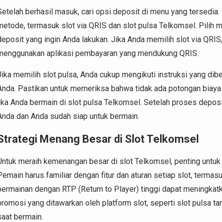
Setelah berhasil masuk, cari opsi deposit di menu yang tersedia
metode, termasuk slot via QRIS dan slot pulsa Telkomsel. Pilih
deposit yang ingin Anda lakukan. Jika Anda memilih slot via QRI
menggunakan aplikasi pembayaran yang mendukung QRIS.
Jika memilih slot pulsa, Anda cukup mengikuti instruksi yang dib
Anda. Pastikan untuk memeriksa bahwa tidak ada potongan biaya
jika Anda bermain di slot pulsa Telkomsel. Setelah proses depo
Anda dan Anda sudah siap untuk bermain.
Strategi Menang Besar di Slot Telkomsel
Untuk meraih kemenangan besar di slot Telkomsel, penting untuk
Pemain harus familiar dengan fitur dan aturan setiap slot, termas
permainan dengan RTP (Return to Player) tinggi dapat meningkat
promosi yang ditawarkan oleh platform slot, seperti slot pulsa 
saat bermain.