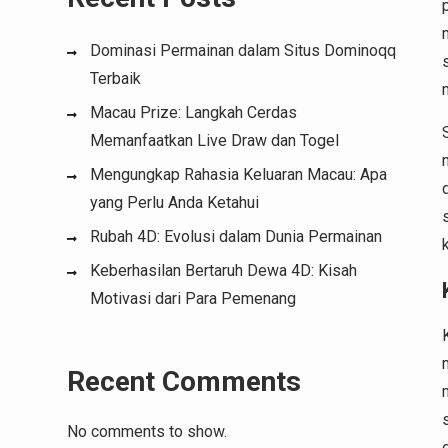
Dominasi Permainan dalam Situs Dominoqq
Terbaik
Macau Prize: Langkah Cerdas
Memanfaatkan Live Draw dan Togel
Mengungkap Rahasia Keluaran Macau: Apa
yang Perlu Anda Ketahui
Rubah 4D: Evolusi dalam Dunia Permainan
Keberhasilan Bertaruh Dewa 4D: Kisah
Motivasi dari Para Pemenang
Recent Comments
No comments to show.